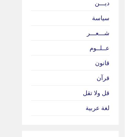
ديـــن
سياسة
شـــعـــر
عــلــوم
قانون
قرآن
قل ولا تقل
لغة عربية