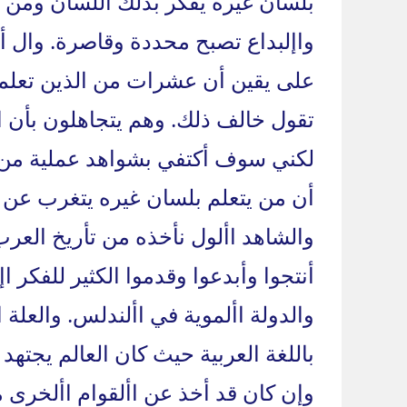
بلسان غيره يفكر بذلك اللسان ومن ي
واإلبداع تصبح محددة وقاصرة. وال 
على يقين أن عشرات من الذين تعلم
تقول خالف ذلك. وهم يتجاهلون بأن ا
لكني سوف أكتفي بشواهد عملية من ال
أن من يتعلم بلسان غيره يتغرب عن ق
والشاهد األول نأخذه من تأريخ العر
أنتجوا وأبدعوا وقدموا الكثير للفكر ا
والدولة األموية في األندلس. والعلة ا
باللغة العربية حيث كان العالم يجتهد و
وإن كان قد أخذ عن األقوام األخرى ما 