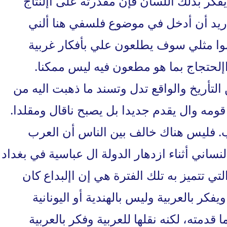
فكر بذلك اللسان فإن مقدرته على اإلنتاج
أريد أن أدخل في موضوع فلسفي هنا ألني
وا مثلي سوف يطلعون علي بأفكار غربية
إلحتجاج بما هو مطعون فيه ليس ممكنا.
تأريخ والواقع تدل وتسند ما ذهبت اليه من
ومه وال يقدم جديدا بل يصبح ناقال ومقلدا.
ب. فليس هناك خالف بين الناس أن العرب
إلنساني أثناء ازدهار الدولة ال عباسية في بغداد
لتي تتميز به تلك الفترة هي إن اإلبداع كان
يفكر بالعربية وليس بالهندية أو اليونانية
قدمته، لكنه نقلها للعربية وفكر بالعربية