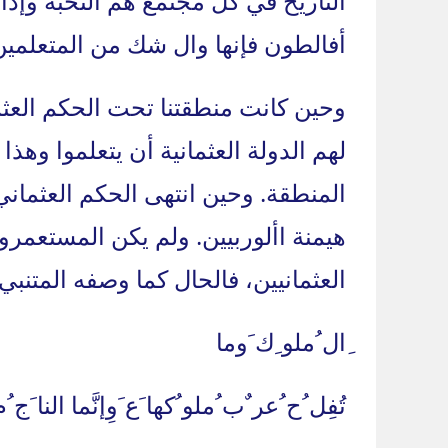
التأريخ في كل مجتمع هم النخبة وإذا 
أفالطون فإنها وال شك من المتعلمي
وحين كانت منطقتنا تحت الحكم العثم
لهم الدولة العثمانية أن يتعلموا وهذا
المنطقة. وحين انتهى الحكم العثماني
هيمنة األوربيين. ولم يكن المستعمر
العثمانيين، فالحال كما وصفه المتنبي
ِال ُملو ِك َوما
تُفِل ُح ُعر ٌب ُملو ُكها َع َوِإنَّما النا َ