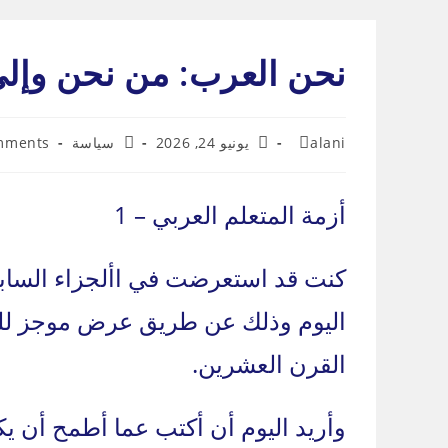
Ski
t
نحن العرب: من نحن وإل
conten
Post
Post
Post
Post
alani
يونيو 24, 2026
سياسة
mments
mments:
category:
published:
author:
أزمة المتعلم العربي – 1
كنت قد استعرضت في األجزاء السابقة
اليوم وذلك عن طريق عرض موجز للح
القرن العشرين.
وأريد اليوم أن أكتب عما أطمح أن يك