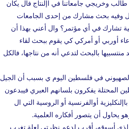
 طالب وخريجي جامعاتنا في اإلنتاج فال يكان
إال وفيه بحث مشارك من إحدى الجامعات
بية تشارك في أي مؤتمر؟ وال أعني بهذا أن
اء أوربي أو أمركي كي يقوم ببحث لقاء
منتسبيها بالبحث لتدعي أنه من نتاجها، فالكل
ي الصهيوني في فلسطين اليوم ي بسبب أن الجيل
ن المحتلة يفكرون بلسانهم العبري فيبدعون
اإلنكليزية أوالفرنسية أو الروسية التي ال
و يحاول أن يتصور أفكاره العلمية.
 الذي أسوقه، أقرب لدعم نظرتي لعلة تغرب