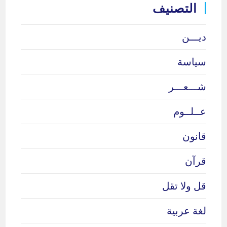
التصنيف
ديـــن
سياسة
شـــعـــر
عــلــوم
قانون
قرآن
قل ولا تقل
لغة عربية