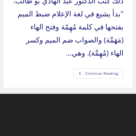
ذلك كتب الدكتور عبد الهادي بو طالب:
"بدأ يشيع في لغة الإعلام ضبط الميم
بفتحها في كلمة مُهِمّة وفتح الهاء
(مَهَمَّة) والصواب ضم الميم وكسر
الهاء (مُهِمَّة). وهي…
قل
Continue Reading
ولا
تقل
/
الحادية
والخمسون
بعد
المائة