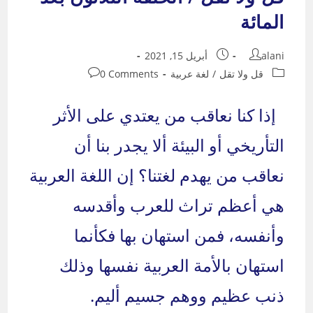
المائة
Post
Post
alani
أبريل 15, 2021
published:
author:
Post
Post
قل ولا تقل
/
لغة عربية
0 Comments
comments:
category:
إذا كنا نعاقب من يعتدي على الأثر
التأريخي أو البيئة ألا يجدر بنا أن
نعاقب من يهدم لغتنا؟ إن اللغة العربية
هي أعظم تراث للعرب وأقدسه
وأنفسه، فمن استهان بها فكأنما
استهان بالأمة العربية نفسها وذلك
ذنب عظيم ووهم جسيم أليم.