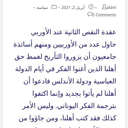
Post
Post
Post
alani
أبريل 2, 2021
سياسة
category:
published:
author:
Post
0 Comments
comments:
عقدة النقص الثانية عند الأوربي
حاول عدد من الأوربيين ومنهم أساتذة
جامعيون أن يزوروا التأريخ لغمط حق
أهلنا الذين أغنوا الفكر في أيام الدولة
العباسية ودولة الأندلس فادعوا أن
أهلنا لم يأتوا بجديد وإنما اكتفوا
بترجمة الفكر اليوناني. وليس الأمر
كذلك فقد كتب أهلنا، ومن جاؤوا من