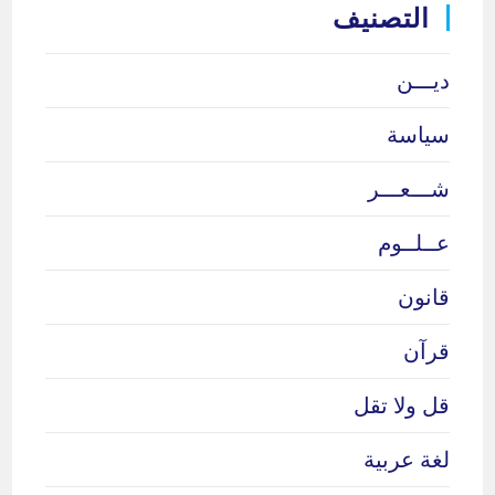
التصنيف
ديـــن
سياسة
شـــعـــر
عــلــوم
قانون
قرآن
قل ولا تقل
لغة عربية