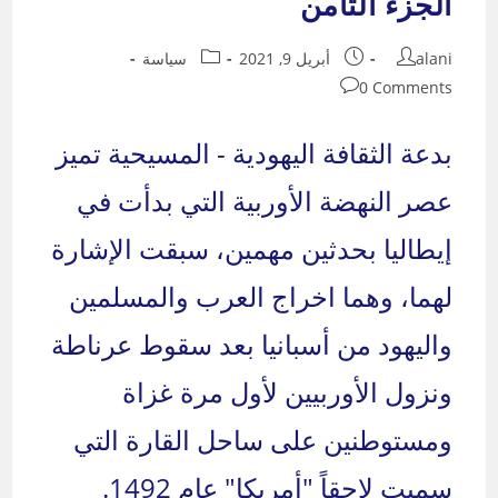
الجزء الثامن
Post
Post
Post
alani
أبريل 9, 2021
سياسة
category:
published:
author:
Post
0 Comments
comments:
بدعة الثقافة اليهودية - المسيحية تميز
عصر النهضة الأوربية التي بدأت في
إيطاليا بحدثين مهمين، سبقت الإشارة
لهما، وهما اخراج العرب والمسلمين
واليهود من أسبانيا بعد سقوط عرناطة
ونزول الأوربيين لأول مرة غزاة
ومستوطنين على ساحل القارة التي
سميت لاحقاً "أمريكا" عام 1492.