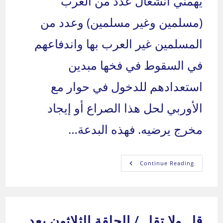
يهمني انشغال عدد من العرب
(مسلمين وغير مسلمين) وعدد من
المسلمين غير العرب بها واندفاعهم
في السقوط في فخها مبدين
استعدادهم للدخول في حوار مع
الأوربي لحل هذا الصراع أو إيجاد
مخرج يرضيه. فهذه البدعة…
نحن
Continue Reading
العرب:
من
نحن
وإلى
أين؟
–
الجزء
قل ولا تقل / الحلقة الثلاثون بعد
التاسع