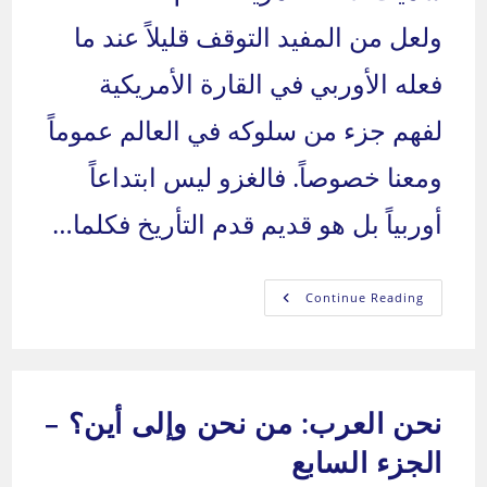
ولعل من المفيد التوقف قليلاً عند ما
فعله الأوربي في القارة الأمريكية
لفهم جزء من سلوكه في العالم عموماً
ومعنا خصوصاً. فالغزو ليس ابتداعاً
أوربياً بل هو قديم قدم التأريخ فكلما…
نحن
Continue Reading
العرب:
من
نحن
وإلى
أين؟
–
الجزء
نحن العرب: من نحن وإلى أين؟ –
الثامن
الجزء السابع