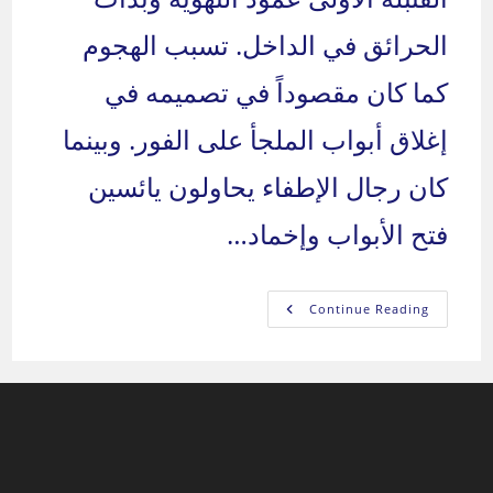
الحرائق في الداخل. تسبب الهجوم
كما كان مقصوداً في تصميمه في
إغلاق أبواب الملجأ على الفور. وبينما
كان رجال الإطفاء يحاولون يائسين
فتح الأبواب وإخماد…
كي
Continue Reading
لا
ينسى
العراقيون
–
مذبحة
ملجأ
العامرية
والنفاق
الروسي