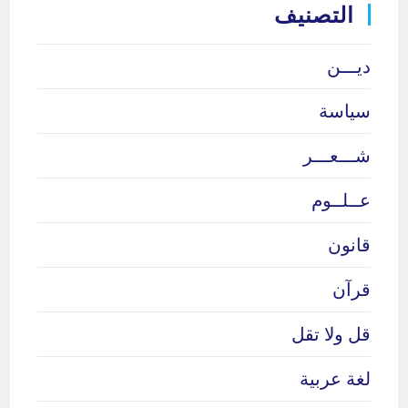
التصنيف
ديـــن
سياسة
شـــعـــر
عــلــوم
قانون
قرآن
قل ولا تقل
لغة عربية