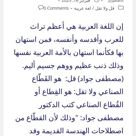
alani
فبراير 16, 2023
published:
author:
Post
Post
قل ولا تقل
/
لغة عربية
0 Comments
comments:
category:
إن اللغة العربية هي أعظم تراث
للعرب وأقدسه وأنفسه، فمن استهان
بها فكأنما استهان بالأمة العربية نفسها
وذلك ذنب عظيم ووهم جسيم أليم.
(مصطفى جواد) قل: هو القَطّاع
الصناعي ولا تقل: هو القِطاع أو
القُطاع الصناعي كتب الدكتور
مصطفى جواد: "وذلك لأن القطّاع من
اصطلاحات الهندسة القديمة وقد