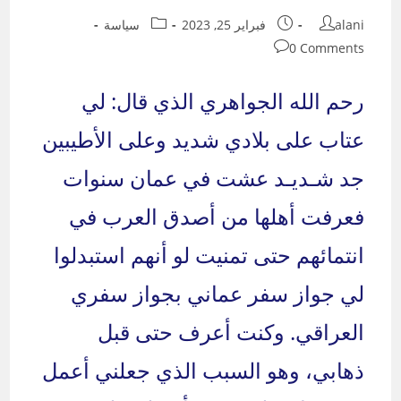
Post
Post
Post
alani
فبراير 25, 2023
سياسة
category:
published:
author:
Post
0 Comments
comments:
رحم الله الجواهري الذي قال: لي
عتاب على بلادي شديد وعلى الأطيبين
جد شـديـد عشت في عمان سنوات
فعرفت أهلها من أصدق العرب في
انتمائهم حتى تمنيت لو أنهم استبدلوا
لي جواز سفر عماني بجواز سفري
العراقي. وكنت أعرف حتى قبل
ذهابي، وهو السبب الذي جعلني أعمل