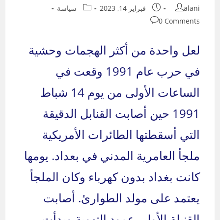
Post
Post
Post
alani
فبراير 14, 2023
سياسة
category:
published:
author:
Post
0 Comments
comments:
لعل واحدة من أكثر الهجمات وحشية
في حرب عام 1991 وقعت في
الساعات الأولى من يوم 14 شباط
1991 حين أصابت القنابل الدقيقة
التي أسقطتها الطائرات الأمريكية
ملجأ العامرية المدني في بعداد. يومها
كانت بغداد بدون كهرباء وكان الملجأ
يعتمد على مولد الطوارئ. أصابت
القنبلة الأولى عمود التهوية وبدأت