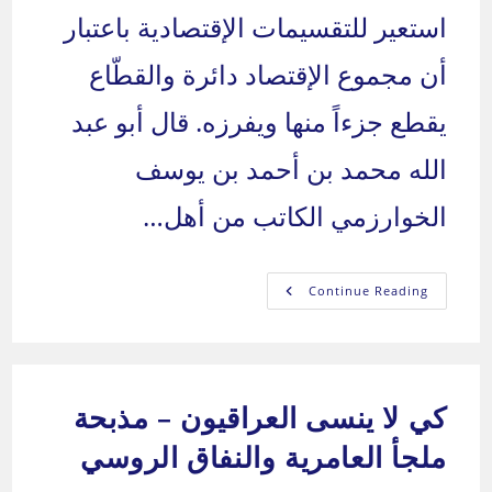
استعير للتقسيمات الإقتصادية باعتبار
أن مجموع الإقتصاد دائرة والقطّاع
يقطع جزءاً منها ويفرزه. قال أبو عبد
الله محمد بن أحمد بن يوسف
الخوارزمي الكاتب من أهل…
قل
Continue Reading
ولا
تقل
/
الحلقة
السابعة
والأربعون
بعد
كي لا ينسى العراقيون – مذبحة
المائة
ملجأ العامرية والنفاق الروسي