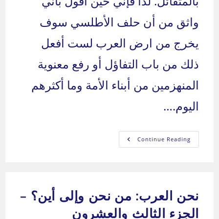
بالمتفائل. لذا فإني حين أقول بأني
واثق من أن حلف الأطلسي سوف
يخرج من ارض العرب لست أفعل
ذلك من باب التفاؤل أو رفع معنوية
المنهزمين من أبناء الأمة وما أكثرهم
اليوم.…
نحن
Continue Reading
العرب:
من
نحن
وإلى
أين؟
–
الجزء
نحن العرب: من نحن وإلى أين؟ –
الرابع
والعشرون
الجزء الثالث والعشرون