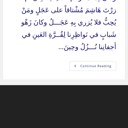
زرْتَ هَاشِمَ مُشْتاقاً على عَجَلٍ ومَنْ
يُحِبُّ فلا يُزري بِهِ عَجَـــلُ وكانَ زَهْو
شَبابٍ في نَواظِرِنا لِقُــرَّةِ العَينِ في
أجفانِنا نُـــزُلُ وحِينَ…
أبا
Continue Reading
هاشم
رحل
عنا
يوم
28/2/2022