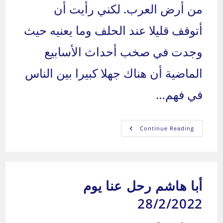
من أرض العرب. لكني رأيت أن
أتوقف قليلا عند الحلف وما يعنيه حيث
وجدت في صخب أحداث الأسابيع
الماضية أن هناك جهلا كبيرا بين الناس
في فهم…
نحن
Continue Reading
العرب:
من
نحن
وإلى
أين؟
–
الجزء
أبا هاشم رحل عنا يوم
الثالث
والعشرون
28/2/2022