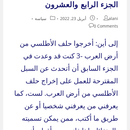
الجزء الرابع والعشرون
Post
Post
Post
alani
أبريل 23, 2022
سياسة
category:
published:
author:
Post
0 Comments
comments:
إلى أين: أخرجوا حلف الأطلسي من
أرض العرب -3 كنت قد وعدت في
الجزء السابق أن أتحدث عن السبل
المقترحة للعمل على إخراج حلف
الأطلسي من أرض العرب. لست، كما
يعرفني من يعرفني شخصيا أو عن
طريق ما أكتب، ممن يمكن تسميته