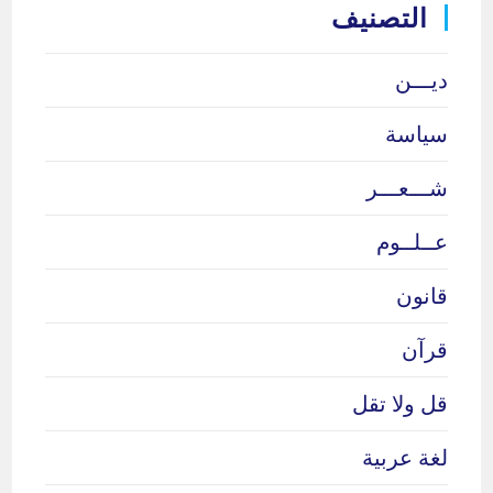
التصنيف
ديـــن
سياسة
شـــعـــر
عــلــوم
قانون
قرآن
قل ولا تقل
لغة عربية