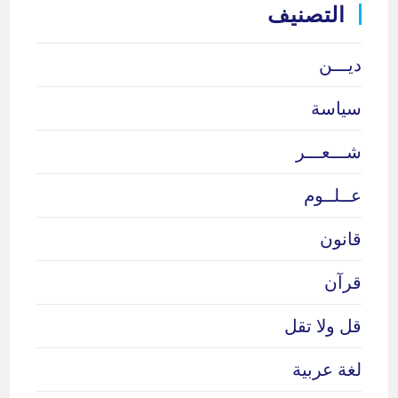
التصنيف
ديـــن
سياسة
شـــعـــر
عــلــوم
قانون
قرآن
قل ولا تقل
لغة عربية