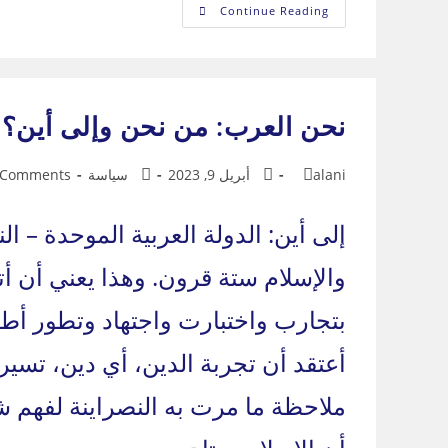
حلقة
Continue Reading
خاصة
–
قل
ولا
تقل
/
الحلقة
نحن العرب: من نحن وإلى أين؟ –
الثامنة
والأربعون
بعد
المائة
Post
Post
Post
Post
alani
أبريل 9, 2023
سياسة
 Comments
comments:
category:
published:
author:
والإسلام ستة قرون. وهذا يعني أن أتبا
بتجارب واختبارت واجتهاد وتطور أطول
أعتقد أن تجربة الدين، أي دين، تسير
ملاحظة ما مرت به النصراينة لفهم 