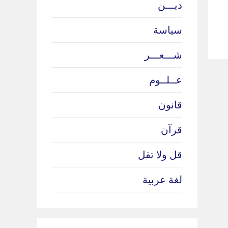
ديـــن
سياسة
شـــعـــر
عــلــوم
قانون
قرآن
قل ولا تقل
لغة عربية