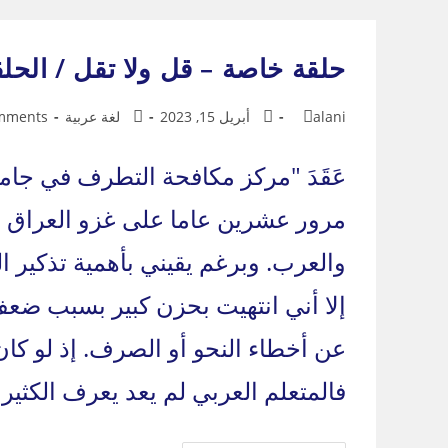
Ski
t
حلقة خاصة – قل ولا تقل / الحلقة
conten
Post
Post
Post
Post
alani
أبريل 15, 2023
لغة عربية
mments
mments:
category:
published:
author:
عَقَدَ "مركز مكافحة التطرف في جام
مرور عشرين عاما على غزو العراق وا
والعرب. وبرغم يقيني بأهمية تذكير ا
إلا أني انتهيت بحزن كبير بسبب ضع
عن أخطاء النحو أو الصرف. إذ لو كان 
فالمتعلم العربي لم يعد يعرف الكثير