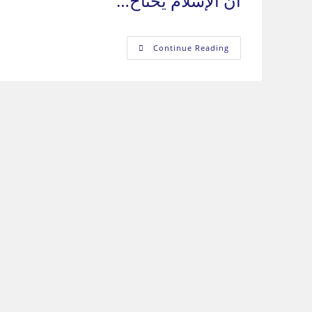
أن الإسلام يحتاح…
نحن
Continue Reading
العرب:
من
نحن
وإلى
أين؟
–
الجزء
الخامس
والثلاثون