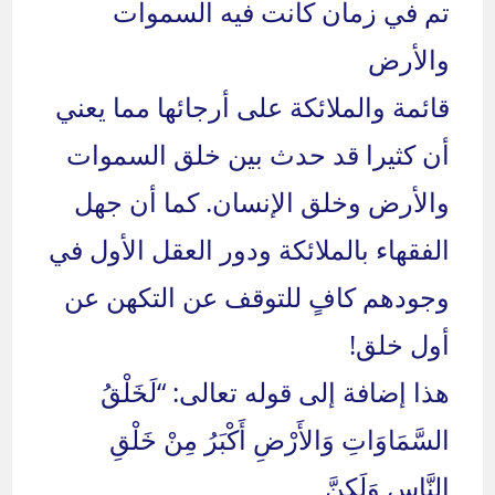
تم في زمان كانت فيه السموات
والأرض
قائمة والملائكة على أرجائها مما يعني
أن كثيرا قد حدث بين خلق السموات
والأرض وخلق الإنسان. كما أن جهل
الفقهاء بالملائكة ودور العقل الأول في
وجودهم كافٍ للتوقف عن التكهن عن
أول خلق!
هذا إضافة إلى قوله تعالى: “لَخَلْقُ
السَّمَاوَاتِ وَالأَرْضِ أَكْبَرُ مِنْ خَلْقِ
النَّاسِ وَلَكِنَّ