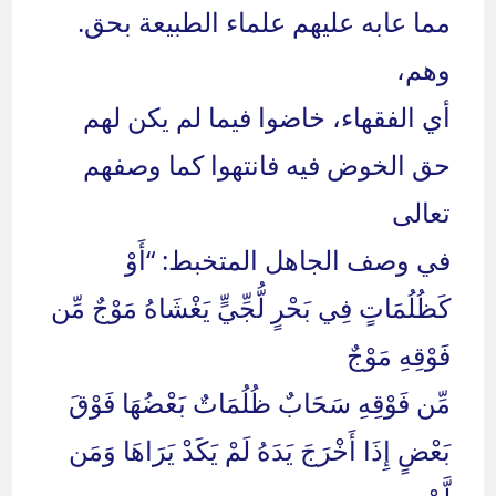
مما عابه عليهم علماء الطبيعة بحق.
وهم،
أي الفقهاء، خاضوا فيما لم يكن لهم
حق الخوض فيه فانتهوا كما وصفهم
تعالى
في وصف الجاهل المتخبط: “أَوْ
كَظُلُمَاتٍ فِي بَحْرٍ لُّجِّيٍّ يَغْشَاهُ مَوْجٌ مِّن
فَوْقِهِ مَوْجٌ
مِّن فَوْقِهِ سَحَابٌ ظُلُمَاتٌ بَعْضُهَا فَوْقَ
بَعْضٍ إِذَا أَخْرَجَ يَدَهُ لَمْ يَكَدْ يَرَاهَا وَمَن