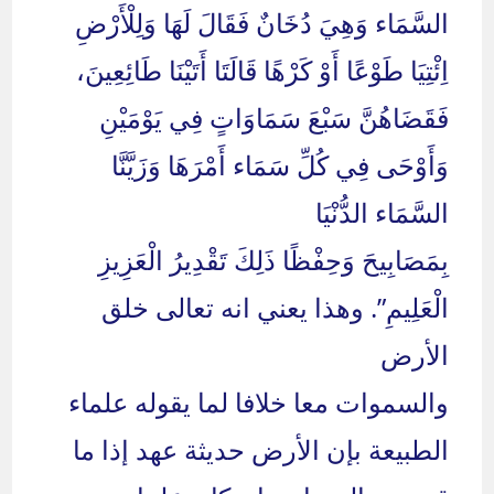
السَّمَاء وَهِيَ دُخَانٌ فَقَالَ لَهَا وَلِلْأَرْضِ
اِئْتِيَا طَوْعًا أَوْ كَرْهًا قَالَتَا أَتَيْنَا طَائِعِينَ،
فَقَضَاهُنَّ سَبْعَ سَمَاوَاتٍ فِي يَوْمَيْنِ
وَأَوْحَى فِي كُلِّ سَمَاء أَمْرَهَا وَزَيَّنَّا
السَّمَاء الدُّنْيَا
بِمَصَابِيحَ وَحِفْظًا ذَلِكَ تَقْدِيرُ الْعَزِيزِ
الْعَلِيمِ”. وهذا يعني انه تعالى خلق
الأرض
والسموات معا خلافا لما يقوله علماء
الطبيعة بإن الأرض حديثة عهد إذا ما