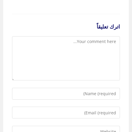
اترك تعليقاً
Comment
Enter
your
name
Enter
or
your
username
email
to
Enter
address