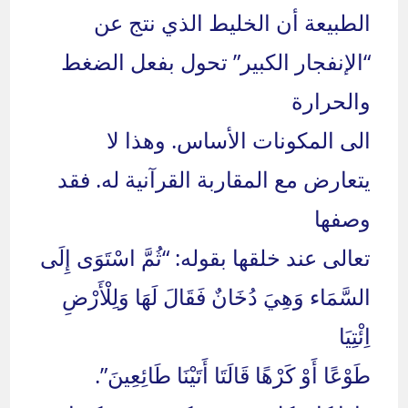
الطبيعة أن الخليط الذي نتج عن
“الإنفجار الكبير” تحول بفعل الضغط
والحرارة
الى المكونات الأساس. وهذا لا
يتعارض مع المقاربة القرآنية له. فقد
وصفها
تعالى عند خلقها بقوله: “ثُمَّ اسْتَوَى إِلَى
السَّمَاء وَهِيَ دُخَانٌ فَقَالَ لَهَا وَلِلْأَرْضِ
اِئْتِيَا
طَوْعًا أَوْ كَرْهًا قَالَتَا أَتَيْنَا طَائِعِينَ”.