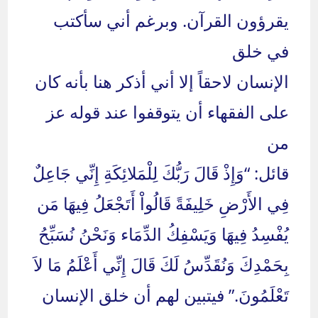
يقرؤون القرآن. وبرغم أني سأكتب
في خلق
الإنسان لاحقاً إلا أني أذكر هنا بأنه كان
على الفقهاء أن يتوقفوا عند قوله عز
من
قائل: “وَإِذْ قَالَ رَبُّكَ لِلْمَلائِكَةِ إِنِّي جَاعِلٌ
فِي الأَرْضِ خَلِيفَةً قَالُواْ أَتَجْعَلُ فِيهَا مَن
يُفْسِدُ فِيهَا وَيَسْفِكُ الدِّمَاء وَنَحْنُ نُسَبِّحُ
بِحَمْدِكَ وَنُقَدِّسُ لَكَ قَالَ إِنِّي أَعْلَمُ مَا لاَ
تَعْلَمُونَ.” فيتبين لهم أن خلق الإنسان