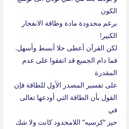
الكون
برغم محدودة مادة وطاقة الانفجار
الكبير!
لكن القرآن أعطى حلا أبسط وأسهل.
فما دام الجميع قد اتفقوا على عدم
المقدرة
على تفسير المصدر الأول للطاقة فإن
القول بأن الطاقة التي أودعها تعالى
في
حيز “كرسيه” اللامحدود كانت ولا شك