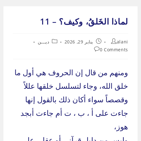
Ski
t
لماذا الخَلقُ، وكيف؟ – 11
conten
Post
Post
Post
alani
يناير 29, 2026
ديـــن
category:
published:
author:
Post
0 Comments
comments:
ومنهم من قال إن الحروف هي أول ما
خلق الله، وجاء لتسلسل خلقها عللاً
وقصصاً سواء أكان ذلك بالقول إنها
جاءت على أ ، ب ، ت أم جاءت أبجد
هوز،
وليس من دليل قرآني أو عقلي على