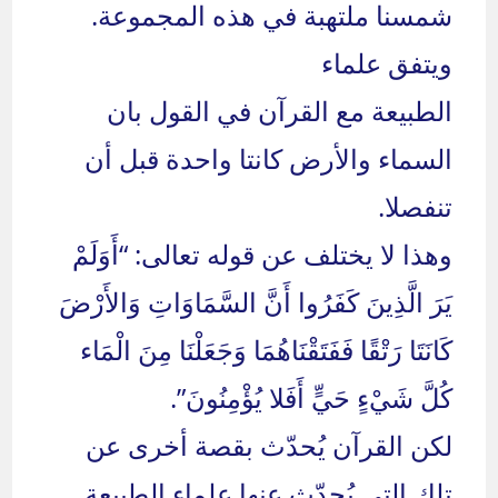
شمسنا ملتهبة في هذه المجموعة.
ويتفق علماء
الطبيعة مع القرآن في القول بان
السماء والأرض كانتا واحدة قبل أن
تنفصلا.
وهذا لا يختلف عن قوله تعالى: “أَوَلَمْ
يَرَ الَّذِينَ كَفَرُوا أَنَّ السَّمَاوَاتِ وَالأَرْضَ
كَانَتَا رَتْقًا فَفَتَقْنَاهُمَا وَجَعَلْنَا مِنَ الْمَاء
كُلَّ شَيْءٍ حَيٍّ أَفَلا يُؤْمِنُونَ”.
لكن القرآن يُحدّث بقصة أخرى عن
تلك التي يُحدّث عنها علماء الطبيعة