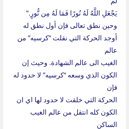
لَّمْ
يَجْعَلِ اللَّهُ لَهُ نُورًا فَمَا لَهُ مِن نُّورٍ.”
وحين نطق تعالى فإن أول نطق له
أوجد الحركة التي نقلت “كرسيه” من
عالم
الغيب الى عالم الشهادة. وحيث إن
الكون الذي وسعه “كرسيه” لا حدود له
فإن
الحركة التي خلقت لا حدود لها اي ان
الكون كله انتقل من عالم الغيب
الساكن