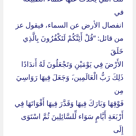
في
انفصال الأرض عن السماء، فيقول عز
من قائل: “قُلْ أَئِنَّكُمْ لَتَكْفُرُونَ بِالَّذِي
خَلَقَ
الأَرْضَ فِي يَوْمَيْنِ وَتَجْعَلُونَ لَهُ أَندَادًا
ذَلِكَ رَبُّ الْعَالَمِين،َ وَجَعَلَ فِيهَا رَوَاسِيَ
مِن
فَوْقِهَا وَبَارَكَ فِيهَا وَقَدَّرَ فِيهَا أَقْوَاتَهَا فِي
أَرْبَعَةِ أَيَّامٍ سَوَاء لِّلسَّائِلِينَ ثُمَّ اسْتَوَى
إِلَى