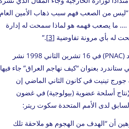
تداداً لوزارة الخارجية وجاء المقال الذي نشره
 في 9 آذار 1998 ليقول: “ليس من الصعب فهم سبب ذهاب الأمين العام
. …. ما يصعب فهمه هو لماذا سمحت له إدارة
حت له بأي مرونة تفاوضية
[3]
.”
وأعاد مشروع القرن الأمريكي الجديد (PNAC) في 16 تشرين الثاني 1998 نشر
 ستاندرد بعنوان “كيف نهاجم العراق” جاء فيها:
 جورج تينيت في كانون الثاني الماضي إن
“لإنتاج أسلحة عضوية (بيولوجية) في غضون
لسابق لدى الأمم المتحدة سكوت ريتر:
هين أن “الهدف من الهجوم هو ملاحقة تلك