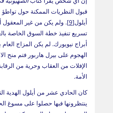
إن أي شخص يقرأ كتاب
الصهيونية ف
أيلول
[9]
. ولم يكن من غير المعقول أ
تسريع تنفيذ خطة السوق الخاصة بالع
أبراج نيويورك. لم يكن المزاج العام 
الهجوم على بيرل هاربور فتم منح ا
الإفلات من العقاب وحرية من الرقابة
الأمة.
كان الحادي عشر من أيلول الهدية ا
ينتظرونها فبها حصلوا على مسوغ الح