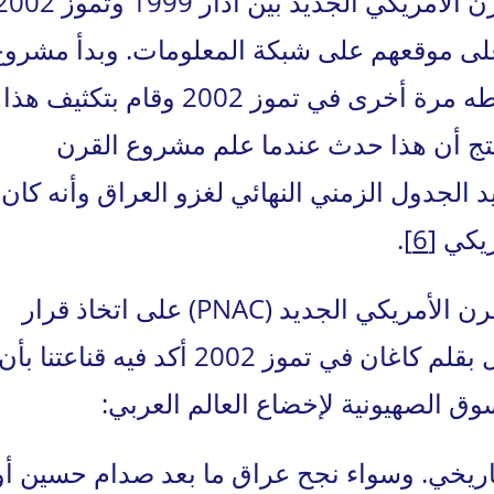
كان هناك هدوء في نشر مشروع القرن الأمريكي الجديد بين آذار 1999 وتم
 موقعهم على شبكة المعلومات. وبدأ مشروع
القرن الأمريكي الجديد (PNAC) نشاطه مرة أخرى في تموز 2002 وقام بتكثيف هذا
نتج أن هذا حدث عندما علم مشروع القرن
(PNAC) أنه تم تحديد الجدول الزمني النهائي لغزو العراق وأنه كان
ريكي
[6]
.
جاء أول مؤشر واضح من مشروع القرن الأمريكي الجديد (PNAC) على اتخاذ قرار
ملموس لغزو العراق في نشره لمقال بقلم كاغان في تموز 2002 أكد فيه قناعتنا بأن
ق الصهيونية لإخضاع العالم العربي:
تاريخي. وسواء نجح عراق ما بعد صدام حسين أو