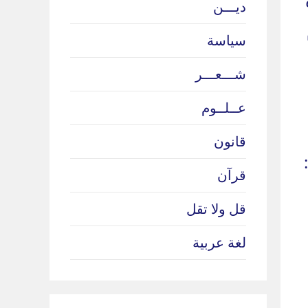
ديـــن
سياسة
شـــعـــر
عــلــوم
قانون
قرآن
قل ولا تقل
لغة عربية