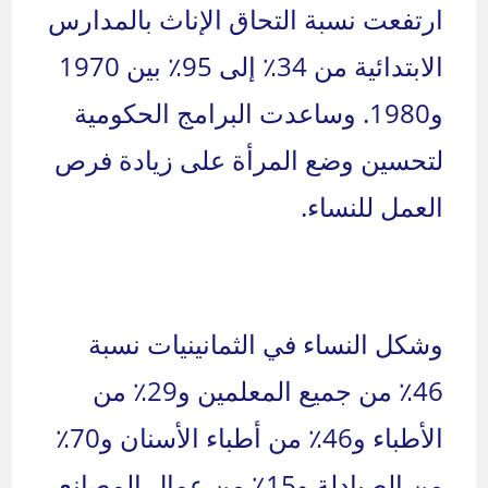
ارتفعت نسبة التحاق الإناث بالمدارس
الابتدائية من 34٪ إلى 95٪ بين 1970
و1980. وساعدت البرامج الحكومية
لتحسين وضع المرأة على زيادة فرص
العمل للنساء.
وشكل النساء في الثمانينيات نسبة
46٪ من جميع المعلمين و29٪ من
الأطباء و46٪ من أطباء الأسنان و70٪
من الصيادلة و15٪ من عمال المصانع