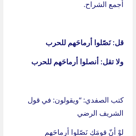
أجمع الشراح.
قل: نَصّلوا أرماحَهم للحرب
ولا تقل: أنصلوا أرماحَهم للحرب
كتب الصفدي: “ويقولون: في قول
الشريف الرضي
لوْ أنّ قومَكِ نَصّلوا أرماحَهم