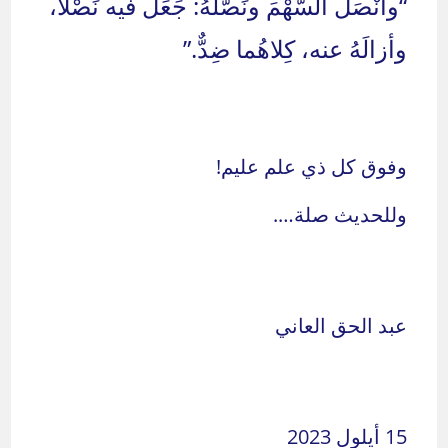
“وأنْصَلَ السَّهْمَ ونَصَّلَهُ: جَعَلَ فيه نَصْلاً،
وأزالَهُ عنه، كِلاهُما ضِدٌّ.”
وفوق كل ذي علم عليم!
وللحديث صلة….
عبد الحق العاني
15 أيلول 2023