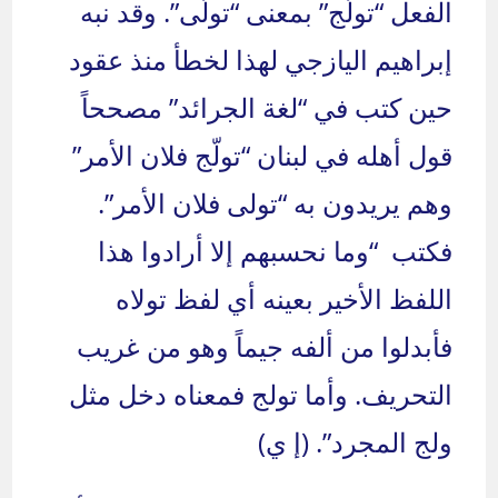
الفعل “تولّج” بمعنى “تولّى”. وقد نبه
إبراهيم اليازجي لهذا لخطأ منذ عقود
حين كتب في “لغة الجرائد” مصححاً
قول أهله في لبنان “تولّج فلان الأمر”
وهم يريدون به “تولى فلان الأمر”.
فكتب “وما نحسبهم إلا أرادوا هذا
اللفظ الأخير بعينه أي لفظ تولاه
فأبدلوا من ألفه جيماً وهو من غريب
التحريف. وأما تولج فمعناه دخل مثل
ولج المجرد”. (إ ي)