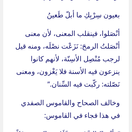
بعيون سِرْبِكِ ما أبلّ طَعينُ
أنْصَلوا، فينقلب المعنى، لأن معنى
أنْصَلتُ الرمحَ: نَزَعْت نصْلَه، ومنه قيل
لرجب مُنْصِل الأسِنّة، لأنهم كانوا
ينزعون فيه الأسنة فلا يَغْزون، ومعنى
نَصّلته: ركّبت فيه السِّنان.”
وخالف الصحاح والقاموس الصفدي
في هذا فجاء في القاموس: