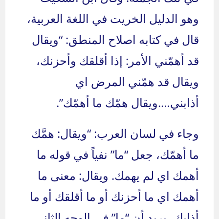
وهو الدليل الخريت في اللغة العربية،
قال في كتابه اصلاح المنطق: “ويقال
قد أهمّني الأمر: إذا أقلقك وأحزنك،
ويقال قد همّني المرض اي
أذابني….ويقال همّك ما أهمّك”.
وجاء في لسان العرب: “ويقال: همَّك
ما أهمّك، جعل “ما” نفياً في قوله ما
أهمك اي لم يهمك. ويقال: معنى ما
أهمك اي ما أحزنك أو ما أقلقك أو ما
أذابك، يريد أن “ما” في الوجه الثاني