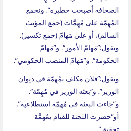
الصحافة أصبحت خطيرة”. ونجمع
المُهِمّة على مُهِمَّات (جمع المؤنث
السالم)، أو على مَهامّ (جمع تكسير).
ونقول:”مَهامّ الأمور”. و”مَهامّ
الحكومة”. و”مَهامّ المنصب الحكومي”.
ونقول:”فلان مكلف بمُهِمّة في ديوان
الوزير”. و”بعثه الوزير في مُهِمّة”.
و”جاءت البعثة في مُهِمّة استطلاعية”.
أو”حضرت اللجنة للقيام بمُهمَّة
تحقيق”.