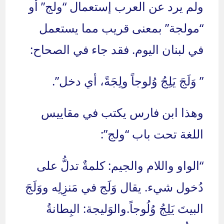
ولم يرد عن العرب إستعمال “ولج” أو
“مولجة” بمعنى قريب مما يستعمل
في لبنان اليوم. فقد جاء في الصحاح:
” وَلَجَ يَلِجُ وُلوجاً ولِجَةً، أي دخل”.
وهذا ابن فارس يكتب في مقاييس
اللغة تحت باب “ولج”:
“الواو واللام والجيم: كلمةٌ تدلُّ على
دُخول شيء. يقال وَلَج في مَنزِلِه ووَلَجَ
البيتَ يَلِجُ وُلُوجاً.والوَليجة: البِطانةُ