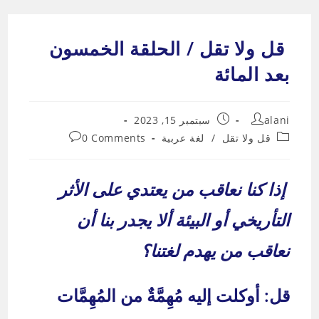
Ski
t
قل ولا تقل / الحلقة الخمسون
conten
بعد المائة
Post
Post
alani
سبتمبر 15, 2023
published:
author:
Post
Post
قل ولا تقل
/
لغة عربية
0 Comments
comments:
category:
إذا كنا نعاقب من يعتدي على الأثر
التأريخي أو البيئة ألا يجدر بنا أن
نعاقب من يهدم لغتنا؟
قل: أوكلت إليه مُهِمَّةٌ من المُهِمَّات