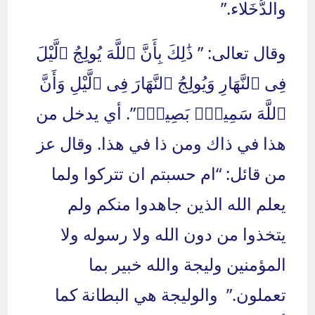
والدُّخَلاء.”
وقال تعالى: ” ذَ‌ٰلِكَ بِأَنَّ ٱللَّهَ يُولِجُ ٱلَّيْلَ
فِى ٱلنَّهَارِ وَيُولِجُ ٱلنَّهَارَ فِى ٱلَّيْلِ وَأَنَّ
ٱللَّهَ سَمِيعٌۢ بَصِيرٌۭ”. أي يدخل من
هذا في ذاك ومن ذا في هذا. وقال عز
من قائل: “ام حسبتم ان تتركوا ولما
يعلم الله الذين جاهدوا منكم ولم
يتخذوا من دون الله ولا رسوله ولا
المؤمنين وليجة والله خبير بما
تعملون.” والوليجة هي البطانة كما