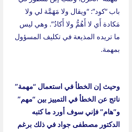
باب “كود”: “ويقال ولا مَهَمَّة لي ولا
مَكادة أَي لا أَهُمُّ ولا أَكادُ”. وهي ليس
ما تريده المذيعة في تكليف المسؤول
بمهمة.
وحيث إن الخطأ في استعمال “مهمة”
ناتج عن الخطأ في التمييز بين “مهم”
و”هام” فإني سوف أورد ما كتبه
الدكتور مصطفى جواد في ذلك برغم