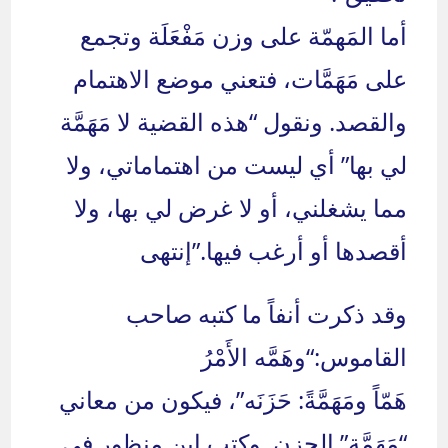
أما المَهمّة على وزن مَفْعَلَة وتجمع
على مَهَمَّات، فتعني موضع الاهتمام
والقصد. ونقول “هذه القضية لا مَهَمَّة
لي بها” أي ليست من اهتماماتي، ولا
مما يشغلني، أو لا غرض لي بها، ولا
أقصدها أو أرغب فيها.”
إنتهى
وقد ذكرت أنفاً ما كتبه صاحب
القاموس:
“وهَمَّه الأَمْرُ
هَمّاً ومَهَمَّةً: حَزَنَه”، فيكون من معاني
“مَهَمَّة” الحزن. وكتب إبن منظور في