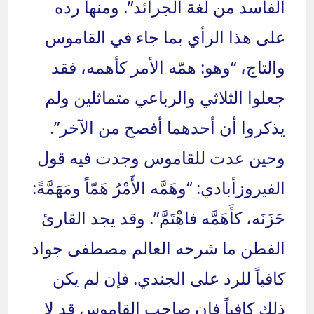
الفاسد من لغة الجرائد”. ومنها رده
على هذا الرأي بما جاء في القاموس
والتاج، “وهو: همّه الأمر كأهمه، فقد
جعلوا الثلاثي والرباعي متماثلين ولم
يذكروا أن أحدهما أفصح من الآخر”.
وحين عدت للقاموس وجدت فيه قول
الفيروزأبادي:
“وهَمَّه الأَمْرُ هَمّاً ومَهَمَّةً:
حَزَنَه، كأَهَمَّه فاهْتَمَّ”.
وقد يجد القارئ
الفطن ما شرحه العالم مصطفى جواد
كافياً للرد على الجندي. فإن لم يكن
ذلك كافياً فإن صاحب القاموس قد لا