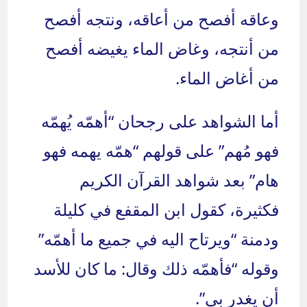
وعاقه أفصح من أعاقه، ونتجه أفصح
من أنتجه، وغاض الماء يغيضه أفصح
من أغاض الماء.
أما الشواهد على رجحان “أهمّه يُهمّه
فهو مُهم” على قولهم “همّه يهمه فهو
هام” بعد شواهد القرآن الكريم
فكثيرة، كقول ابن المقفع في كليلة
ودمنة “ويرتاح اليه في جميع ما أهمّه”
وقوله “فأهمّه ذلك وقال: ما كان للأسد
أن يغدر بي”.