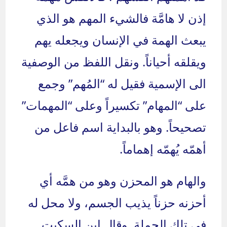
إذن لا هامَّة فالشيء المهم هو الذي
يبعث الهمة في الإنسان ويجعله يهم
ويقلقه أحياناً. ونقل اللفظ من الوصفية
الى الإسمية فقيل له “المُهم” وجمع
على “المهام” تكسيراً وعلى “المهمات”
تصحيحاً. وهو بالبداية اسم فاعل من
أهمّه يُهمّه إهماماً.
والهام هو المحزن وهو من همَّه أي
أحزنه حزناً يذيب الجسم، ولا محل له
في تلك الجملة. وقال ابن السكيت