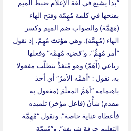
“بدأ يشيع في لغة الإعلام ضبط الميم
بفتحها في كلمة مُهِمّة وفتح الهاء
(مَهَمَّة) والصواب ضم الميم وكسر
الهاء (مُهِمَّة). وهي
مؤنث
مُهِمّ. إذ نقول
“أمر مُهِمٌّ”، و”قضية مُهِمَّة” وفعلها
رباعي (أَهَمّ) وهو مُتعَدٍّ يتطلَّب مفعولا
به. نقول : “أهمَّه الأمرُ” أي أخذ
باهتمامه “أهَمَّ المعلّمَ (مفعول به
مقدم) شأْنُ (فاعل مؤخر) تلميذِه
فأعطاه عناية خاصة”. ونقول “مُهِمَّة
التعليم حرفة شريفة”. و”مُهِمّة