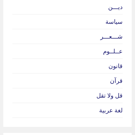
ديـــن
سياسة
شـــعـــر
عــلــوم
قانون
قرآن
قل ولا تقل
لغة عربية