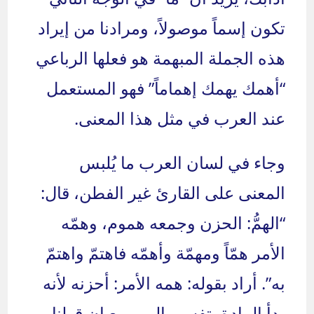
تكون إسماً موصولاً، ومرادنا من إيراد
هذه الجملة المبهمة هو فعلها الرباعي
“أهمك يهمك إهماماً” فهو المستعمل
عند العرب في مثل هذا المعنى.
وجاء في لسان العرب ما يُلبس
المعنى على القارئ غير الفطن، قال:
“الهمُّ: الحزن وجمعه هموم، وهمّه
الأمر همّاً ومهمّة وأهمّه فاهتمّ واهتمّ
به”. أراد بقوله: همه الأمر: أحزنه لأنه
بدأ المادة بتفسير الهم، مع ان قولنا