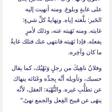
على غايةٍ وبلوغ. ومنه أنهيت إليه
الخَبر: بلَّغته إياه. ونِهايةُ كلِّ شيءٍ:
غايته. ومنه نَهَيته عنه، وذلك لأمرٍ
يفعله. فإذا نَهَيته فانتهى عنك فتلك غايةُ
ما كان وآخِره.
وفلانٌ ناهِيكَ من رجلٍ وَنَهْيُك، كما يقال
حسبك، وتأويله أنَّه بِجدِّه وغَنَائه ينهاك
عن تطلُّبِ غيره. والنُّهْيَة: العقل، لأنَّه
ينهَى عن قبيح الفِعل والجمع نهىً.”