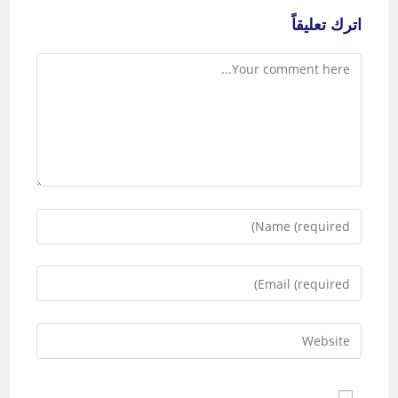
اترك تعليقاً
Comment
Enter
your
name
Enter
or
your
username
email
to
Enter
address
comment
your
to
website
comment
URL