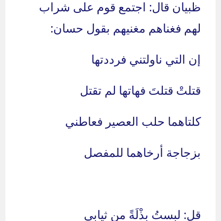
ظبيان قال: اجتمع قوم على شراب
لهم فغناهم مغنيهم بقول حسان:
إن التي ناولتني فرددتها
قتلتْ قتلتَ فهاتها لم تقتل
كلتاهما حلب العصير فعاطني
بزجاجة أرخاهما للمفصل
قل: لبستُ بِذْلَةً من ثيابي