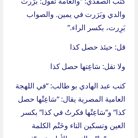
كتب الصفدي: “والعامة تقول: بَرَرت
والدي وبَرَرت في يمين. والصواب
بَرِرت، بكسر الراء.”
قل: حيئذ حصل كذا
ولا تقل: سَاعِتها حصل كذا
كتب عبد الهادي بو طالب: “في اللهجة
العامية المصرية يقال: “سَاعِتْها حصل
كذا” و”سَاعِتْها فكرتُ في كذا” بكسر
العين وتسكين التاء وخَتْم الكلمة