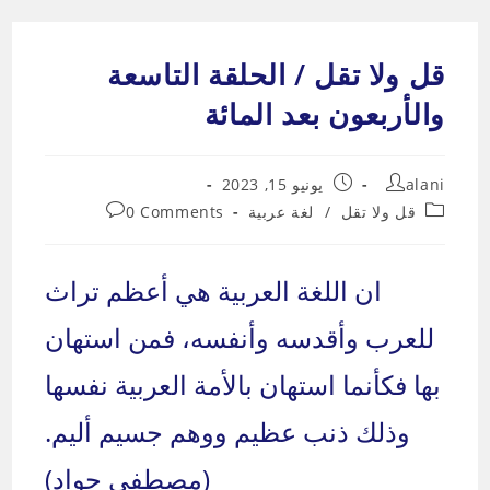
Ski
t
قل ولا تقل / الحلقة التاسعة
conten
والأربعون بعد المائة
Post
Post
alani
يونيو 15, 2023
published:
author:
Post
Post
قل ولا تقل
/
لغة عربية
0 Comments
comments:
category:
ان اللغة العربية هي أعظم تراث
للعرب وأقدسه وأنفسه، فمن استهان
بها فكأنما استهان بالأمة العربية نفسها
وذلك ذنب عظيم ووهم جسيم أليم.
(مصطفى جواد)