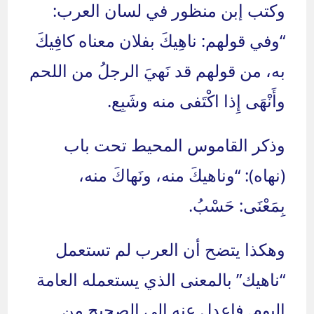
وكتب إبن منظور في لسان العرب:
“وفي قولهم: ناهِيكَ بفلان معناه كافِيكَ
به، من قولهم قد نَهيَ الرجلُ من اللحم
وأَنْهَى إِذا اكْتَفى منه وشَبِع.
وذكر القاموس المحيط تحت باب
(نهاه): “وناهيكَ منه، ونَهاكَ منه،
بِمَعْنَى: حَسْبُ.
وهكذا يتضح أن العرب لم تستعمل
“ناهيك” بالمعنى الذي يستعمله العامة
اليوم. فاعدل عنه الى الصحيح من