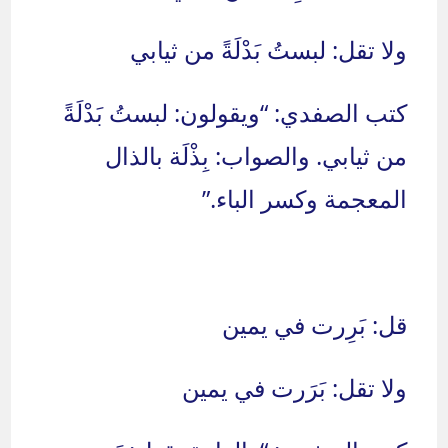
ولا تقل: لبستُ بَدْلَةً من ثيابي
كتب الصفدي: “ويقولون: لبستُ بَدْلَةً
من ثيابي. والصواب: بِذْلَة بالذال
المعجمة وكسر الباء.”
قل: بَرِرت في يمين
ولا تقل: بَرَرت في يمين