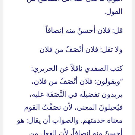
القول.
قل: فلان أحسنُ منه إنصافاً
ولا تقل: فلان أنْصَفُ من فلان
كتب الصفدي ناقلاً عن الحريري:
“ويقولون: فلان أنْصَفُ من فلان،
يريدون تفضيله في النَّصَفَة عليه،
فيُحيلونَ المعنى، لأن نصَفْتُ القوم
معناه خدمتهم. والصواب أن يقال: هو
أحسنُ منه إنصافاً، لأن الفعل من