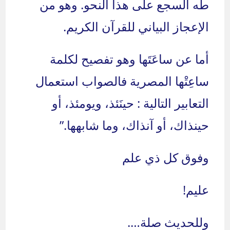
طه السجع على هذا النحو. وهو من
الإعجاز البياني للقرآن الكريم.
أما عن ساعَتَها وهو تفصيح لكلمة
ساعِتْها المصرية فالصواب استعمال
التعابير التالية : حينَئذ، ويومئذ، أو
حينذاك، أو آنذاك، وما شابهها.”
وفوق كل ذي علم
عليم!
وللحديث صلة….