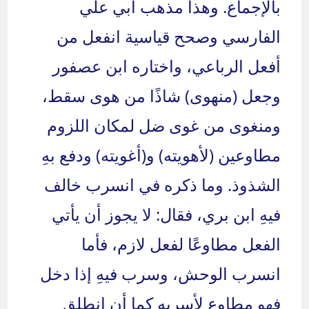
بالإجماع. وهذا مذهب أبي علي
الفارسي وصحح قياسية انفعل من
أفعل الرباعي، واختاره ابن عصفور
وجعل (منهوى) شاذًا من هوى سقط،
ومنغوى من غوى ضل لمكان اللزوم
مطاوعين (لأهويته) و(أغويته) ودفع بهِ
الشذوذ. وما ذكره في انسرب خالف
فيهِ ابن بري، فقال: لا يجوز أن يأتي
الفعل مطاوعًا لفعل لازم، فأما
انسرب الوحش، وسرب فيهِ إذا دخل
فهو مطاوع لأسربه كما أن انطلق