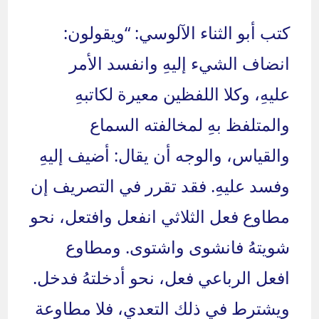
كتب أبو الثناء الآلوسي: “ويقولون:
انضاف الشيء إليهِ وانفسد الأمر
عليهِ، وكلا اللفظين معيرة لكاتبهِ
والمتلفظ بهِ لمخالفته السماع
والقياس، والوجه أن يقال: أضيف إليهِ
وفسد عليهِ. فقد تقرر في التصريف إن
مطاوع فعل الثلاثي انفعل وافتعل، نحو
شويتهُ فانشوى واشتوى. ومطاوع
افعل الرباعي فعل، نحو أدخلتهُ فدخل.
ويشترط في ذلك التعدي، فلا مطاوعة