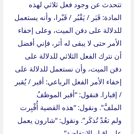
تتحدث عن وجود فعل ثلاثي لهذه
المادة: قَبَر / يَقْبُر / قَبْرا، وأنه يستعمل
للدلالة على دفن الميت، وعلى إخفاء
الأمر حتى لا يبقى له أثر، فإني أفضل
أن نترك الفعل الثلاثي للدلالة على
دفن الميت، وأن نستعمل للدلالة على
إخفاء الأمر الفعل الرباعي: أقبر / يُقبر
/ إقبارا. فنقول: “أقبر الموظفُ
الملفَّ”. ونقول: “هذه القضية أُقْبِرت
ولم تعُدْ تُذكَر”. ونقول: “شارون يعمل
على إقبار الانتفاضة”.