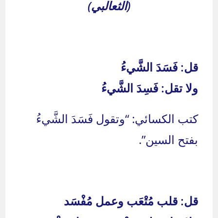
(الثعالبي)
قل: فَسَدَ الشَّيءُ
ولا تقل: فَسِدَ الشَّيءُ
كتب الكسائي: “وتقول فَسَدَ الشَّيءُ
بفتح السين”.
قل: قلب مُتْعَب وعمل مُفْسَد