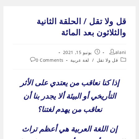
Ski
t
قل ولا تقل / الحلقة الثانية
conten
والثلاثون بعد المائة
Post
Post
alani
يونيو 15, 2021
published:
author:
Post
Post
قل ولا تقل
/
لغة عربية
0 Comments
comments:
category:
إذا كنا نعاقب من يعتدي على الأثر
التأريخي أو البيئة ألا يجدر بنا أن
نعاقب من يهدم لغتنا؟
إن اللغة العربية هي أعظم تراث