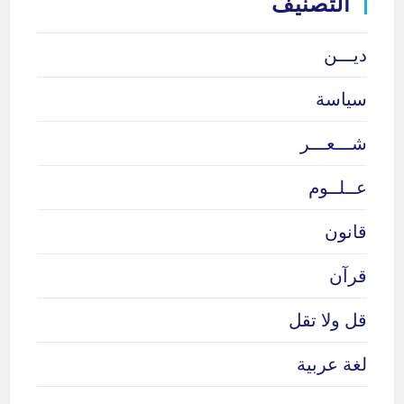
التصنيف
ديـــن
سياسة
شـــعـــر
عــلــوم
قانون
قرآن
قل ولا تقل
لغة عربية