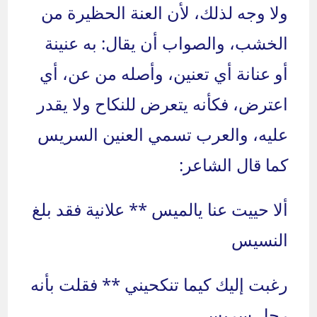
ولا وجه لذلك، لأن العنة الحظيرة من
الخشب، والصواب أن يقال: به عنينة
أو عنانة أي تعنين، وأصله من عن، أي
اعترض، فكأنه يتعرض للنكاح ولا يقدر
عليه، والعرب تسمي العنين السريس
كما قال الشاعر:
ألا حييت عنا يالميس ** علانية فقد بلغ
النسيس
رغبت إليك كيما تنكحيني ** فقلت بأنه
رجل سريس