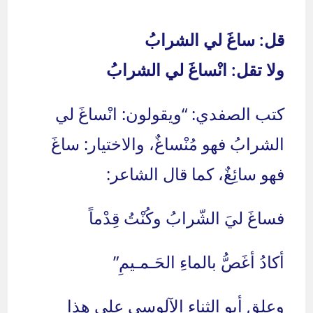
قل: ساغَ لي الشرابُ
ولا تقل: انْساغَ لي الشرابُ
كتب الصفدي: “ويقولون: انْساغَ لي
الشرابُ فهو مُنْساغٌ، والاختيار: ساغَ
فهو سائِغٌ، كما قال الشاعر:
فساغَ ليَ الشّرابُ وكُنْتُ قِدْماً
أكادُ أغَصُّ بالماءِ الحَـمـيمِ”
وعلق أبو الثناء الآلوسي على هذا