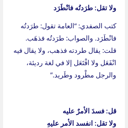
ولا تقل: طرَدتُه فانْطَرَد
كتب الصفدي: “العامة تقول: طرَدتُه
فانْطَرَد. والصواب: طرَدتُه فذهَب.
قلت: يقال طردته فذهب، ولا يقال فيه
انْفَعَل ولا افْتَعَل إلا في لغة رديئة،
والرجل مطْرود وطَريد.”
قل: فسدَ الأمرٌ عليه
ولا تقل: انفسد الأمر عليهِ