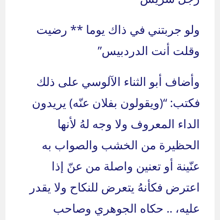
ولو جربتني في ذاك يوما ** رضيت
وقلت أنت الدردبيس”
وأضاف أبو الثناء الآلوسي على ذلك
فكتب: “(ويقولون بفلان عنّه) يريدون
الداء المعروف ولا وجه لهُ لأنها
الحظيرة من الخشب والصواب به
عنّينة أو تعنين واصلة من عنّ إذا
اعترض فكأنهُ يتعرض للنكاح ولا يقدر
عليه، .. حكاه الجوهري وصاحب