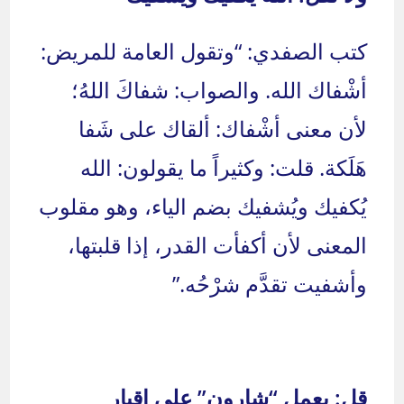
كتب الصفدي: “وتقول العامة للمريض:
أشْفاك الله. والصواب: شفاكَ اللهُ؛
لأن معنى أشْفاك: ألقاك على شَفا
هَلَكة. قلت: وكثيراً ما يقولون: الله
يُكفيك ويُشفيك بضم الياء، وهو مقلوب
المعنى لأن أكفأت القدر، إذا قلبتها،
وأشفيت تقدَّم شرْحُه.”
قل: يعمل “شارون” على إقبار