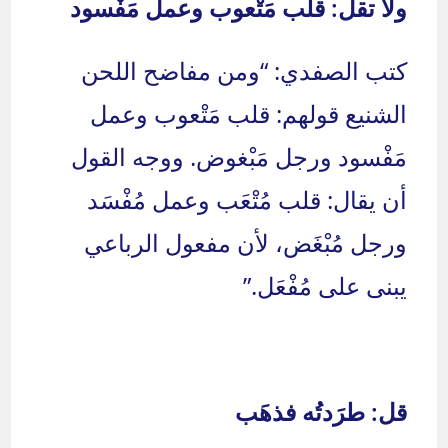
ولا تقل: قلب مَتْعوب وعمل مَفْسود
كتب الصفدي: “ومن مفاضح اللحن
الشنيع قولهم: قلب مَتْعوب وعمل
مَفْسود ورجل مَبْغوض. ووجه القول
أن يقال: قلب مُتْعَب وعمل مُفْسَد
ورجل مُبْغَض، لأن مفعول الرباعي
يبنى على مُفْعَل.”
قل: طرَدتُه فذهَب