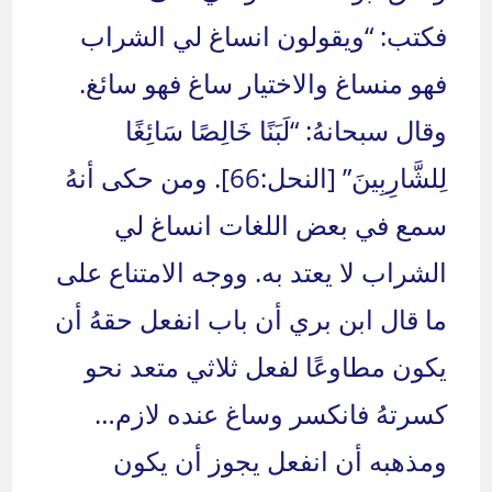
فكتب: “ويقولون انساغ لي الشراب
فهو منساغ والاختيار ساغ فهو سائغ.
وقال سبحانهُ: “لَبَنًا خَالِصًا سَائِغًا
لِلشَّارِبِينَ” [النحل:66]. ومن حكى أنهُ
سمع في بعض اللغات انساغ لي
الشراب لا يعتد به. ووجه الامتناع على
ما قال ابن بري أن باب انفعل حقهُ أن
يكون مطاوعًا لفعل ثلاثي متعد نحو
كسرتهُ فانكسر وساغ عنده لازم…
ومذهبه أن انفعل يجوز أن يكون