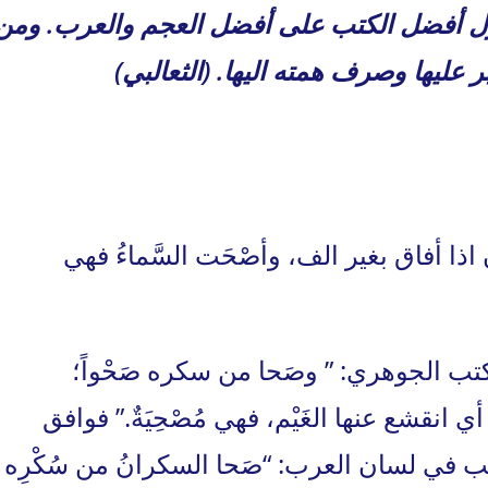
 نزل أفضل الكتب على أفضل العجم والعرب. ومن
ر عليها وصرف همته اليها. (الثعالبي)
ا أفاق بغير الف، وأصْحَت السَّماءُ فهي
تب الجوهري: ” وصَحا من سكره صَحْواً؛
أي انقشع عنها الغَيْم، فهي مُصْحِيَةٌ.” فوافق
 في لسان العرب: “صَحا السكرانُ من سُكْرِه