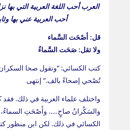
العرب أحب اللغة العربية التي بها
أحب العربية عني بها وثاب
قل: أصْحَت السَّماء
ولا تقل: صَحَت السَّماءُ
كتب الكسائي: “وتقول صحا السكران اذ
تُصْحي إصحاءً بالف.” إنتهى
واختلف علماء العربية في ذلك. فقد ك
والسَكْرانُ صاحٍ….. وأَصْحَتِ السماءُ، 
الكسائي في ذلك. لكن ابن منظور كتب