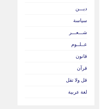
ديـــن
سياسة
شـــعـــر
عــلــوم
قانون
قرآن
قل ولا تقل
لغة عربية