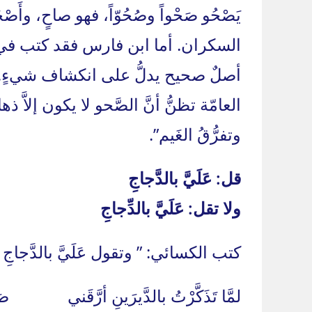
يَصْحُو صَحْواً وصُحُوّاً، فهو صاحٍ، وأ
السكران. أما ابن فارس فقد كتب في 
أصلٌ صحيح يدلُّ على انكشاف شيءٍ. 
العامّة تظنُّ أنَّ الصَّحو لا يكون إلاَّ ذ
وتفرُّقُ الغَيم”.
قل: عَلَيَّ بالدَّجاجِ
ولا تقل: عَلَيَّ بالدِّجاجِ
كتب الكسائي: ” وتقول عَلَيَّ بالدَّجاج
لمَّا تَذَكَّرْتُ بالدَّيرَينِ أرَّقَني صَوت