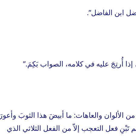
اضل ابن الفاضل”.
ا أُرتِجَ عليه في كلامه، الصواب بَكِمَ.”
الألوان والعاهات: ما أبيضَ هذا الثوبَ وأعورَ
تَبْنِ فعل التعجب إلاّ من الفعل الثلاثي الذي