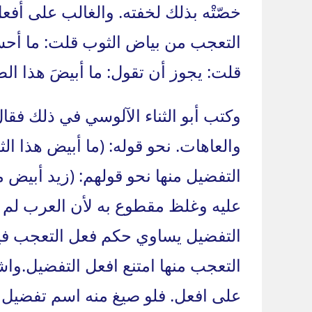
خصّتْه بذلك لخفته. والغالب على أفعل ا
التعجب من بياض الثوب قلت: ما أحسنَ 
قلت: يجوز أن تقول: ما أبيضَ هذا الطائر
وكتب أبو الثناء الآلوسي في ذلك فقا
والعاهات. نحو قوله: (ما أبيض هذا ال
التفضيل منها نحو قولهم: (زيد أبيض
عليه وغلظ مقطوع به لأن العرب لم تب
التفضيل يساوي حكم فعل التعجب فيما
التعجب منها امتنع افعل التفضيل.واشت
على افعل. فلو صيغ منه اسم تفضيل 