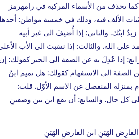
 كما يحذف من الأسماء المركبة في رامهرمز
إثبات الألف فيه، وذلك في خمسة مواطن: أحدها:
يدٌ ابنُك. والثاني: إذا أُضيفَ الى غير أبيه
 على الله. والثالث: إذا نسَبتَ الى الأب الأعلى
بع: إذا عُدِلَ به عن الصفة الى الخبر كقولك: إن
به عن الصفة الى الاستفهام كقولك: هل تميم ابنُ
هام بمنزلة المنفصل عن الاسم الأوّل. قلت:
 كل حال. والسابع: أن يقع ابن بين وصفينِ
 العارِض الهَتِنِ ابن العارضِ الهَتِنِ