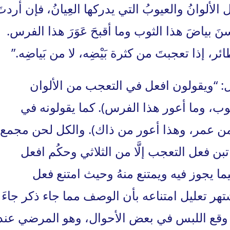
لألوانُ والعيوبُ التي يدركها العِيانُ، فإن أردت
بياضَ هذا الثوب وما أقبحَ عَوَرَ هذا الفرس.
، إذا تعجبتَ من كثرة بَيْضِه، لا من بَياضِه.”
ل: “ويقولون افعل في التعجب من الألوان
ثوب، وما أعور هذا الفرس). كما يقولونه في
 من عمر، وهذا أعور من ذاك). والكل لحن مجمع
ن فعل التعجب إلَّا من الثلاثي وحكُم افعل
 يجوز فيه ويمتنع منهُ وحيث امتنع فعل
هر تعليل امتناعه بأن الوصف مما جاء ذكر جاءَ
وقع اللبس في بعض الأحوال، وهو المرضي عند