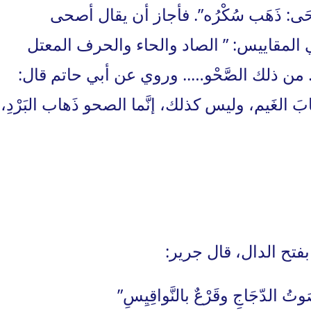
َصْحَى: ذَهَب سُكْرُه”. فأجاز أن يقال أصحى
المقاييس: ” الصاد والحاء والحرف المعتل
من ذلك الصَّحْو….. وروي عن أبي حاتم قال:
هابَ الغَيم، وليس كذلك، إنَّما الصحو ذَهاب البَرْدِ،
ِ بفتح الدال، قال جرير:
ُ الدّجَاجِ وقَرْعٌ بالنَّواقِيِسِ”