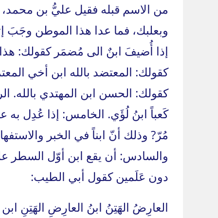
من الاسم قبله فقيل عليُّ بن محمد،
وبعلبك، فما عدا هذا الموطن وجَبَ 
إذا أُضيفَ ابنٌ الى مُضمَر كقولك: هذا ز
كقولك: المعتضد بالله ابن أخي المعتمد
كقولك: الحسن ابن المهتدي بالله. الرا
كَعباً ابنُ لُؤَي. الخامس: إذا عُدِل 
مُرّ? وذلك أنّ ابناً في الخبر والاستف
والسادس: أن يقع ابن أوّل السطر على
دون عَلَمين كقول أبي الطيب:
العارِضُ الهَتِنُ ابنُ العارِضِ الهَتِنِ ابن