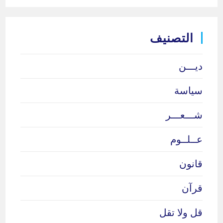
التصنيف
ديـــن
سياسة
شـــعـــر
عــلــوم
قانون
قرآن
قل ولا تقل