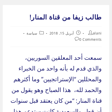
Ski
t
طالب زيفا من قناة المنار!
conten
Post
Post
Post
alani
أبريل 15, 2018
سياسة
category:
published:
author:
Post
0 Comments
comments:
سمعت أحد المعلقين السوريين،
والذي قدم له بأنه واحد من الخبراء
والمحللين “الإستراتجيين” وما أكثرهم
والحمد لله، هذا الصباح وهو يقول من
قناة المنار: “من كان يعتقد قبل سنوات
أن قطر والسعودية كانت ستدعم هذا