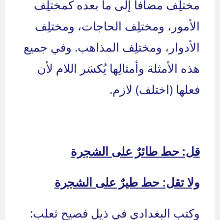
مختلِف مضافا إلى ما بعده كمختلِف
الأمور، ومختلِف الحاجات، ومختلِف
الأدوار، ومختلِف المذاهب. وفي جميع
هذه الأمثلة وأمثالِها يُكسَر اللام لأن
فعلها (اختلف) لازم.
قل: حط طائرٌ على الشجرة
ولا تقل: حط طيرٌ على الشجرة
وكتب البغدادي في ذيل فصيح ثعلب: