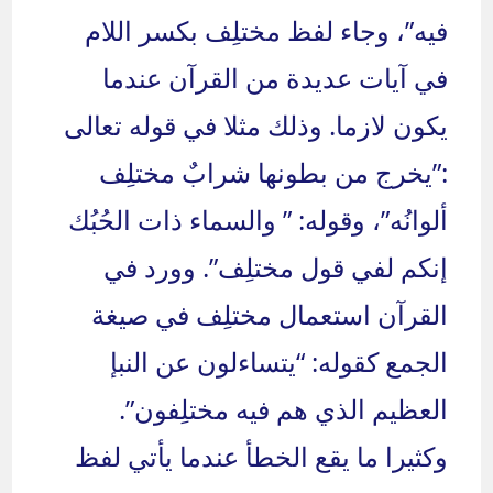
فيه”، وجاء لفظ مختلِف بكسر اللام
في آيات عديدة من القرآن عندما
يكون لازما. وذلك مثلا في قوله تعالى
:”يخرج من بطونها شرابٌ مختلِف
ألوانُه”، وقوله: ” والسماء ذات الحُبُك
إنكم لفي قول مختلِف”. وورد في
القرآن استعمال مختلِف في صيغة
الجمع كقوله: “يتساءلون عن النبإ
العظيم الذي هم فيه مختلِفون”.
وكثيرا ما يقع الخطأ عندما يأتي لفظ