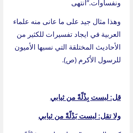
ونفساوات.”انتهى
وهذا مثال جيد على ما عانى منه علماء
العربية في ايجاد تفسيرات للكثير من
الأحاديث المختلقة التي نسبها الأميون
للرسول الأكرم (ص).
قل: لبست بِذْلّةً من ثيابي
ولا تقل: لبست بَدْلّةً من ثيابي