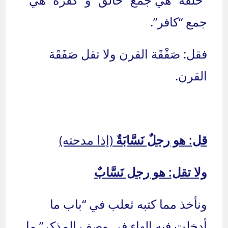
جمع “كافر”.
فقل: صَفْقَة القرن ولا تقل صَفَقَة
القرن.
قل: هو رجلٌ نَسَّابَةٌ
(إذا مدحته)
ولا تقل: هو رجل نَسَّابٌ
ونأخذ مما كتبه ثعلب في “باب ما
أدخلت فيه الهاء في وصف المذكر” ما