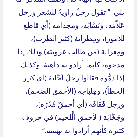
يلي: ” تقول رجلٌ راويةٌ للشعر ورجل
عَلاّمَة، ونَسَّابَة، ومِجذامة (أي قاطع
للأمور)، ومِطرابة (كثير الطرب)،
ومِعزابة (من طالت عزوبته) وذلك إذا
مدحوه، كأنما أرادو به داهية. وكذلك
إذا ذمُّوه فقالوا رجلٌ لَحَّانة (أي كثير
الخطأ)، وهِلباجة (الأحمق الضخم)،
ورجل فَقَّاقَة (أي أحمقٌ هُذَرَة)،
وجَخَّابَة (الأحمق الَّلحيم) في حروف
كثيرة كأنهم أرادوا به بهيمة.”