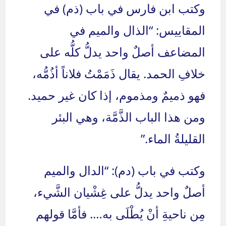
وكتب ابن فارس في باب (ذم) في
المقاييس: “الذال والميم في
المضاعف أصلٌ واحد يدلُّ كلُّه على
خلافِ الحمد. يقال ذَمَمْتُ فلاناً أذُمُّه،
فهو ذميمٌ ومذموم، إذا كان غير حميد.
ومن هذا الباب الذَّمَّة، وهي البئر
القليلةُ الماء.”
وكتب في باب (دم): “الدال والميم
أصلٌ واحد يدلُّ على غِشْيان الشَّيء،
مِن ناحيةِ أنْ يُطْلَى به…. فأمَّا قولهم