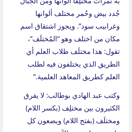
به ثمرات مختلِفاً ألوانها ومن الجبال
جُدد بيض وحُمر مختلف ألوانها
وغرابيب سود”. ويجوز اشتقاق اسم
مكان من اختلف وهو “المُختلَف”،
تقول: هذا مختلَف طلاب العلم أي
الطريق الذي يختلفون فيه لطلب
العلم كطريق المعاهد العلمية.”
وكتب عبد الهادي بوطالب: لا يفرق
الكثيرون بين مختلِف (بكسر اللام)
ومختلَف (بفتح اللام) ويضعون كل