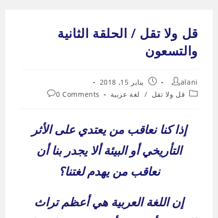
Ski
t
قل ولا تقل / الحلقة الثانية
conten
والتسعون
Post
Post
alani
يناير 15, 2018
published:
author:
Post
Post
قل ولا تقل
/
لغة عربية
0 Comments
comments:
category:
إذا كنا نعاقب من يعتدي على الأثر
التأريخي أو البيئة ألا يجدر بنا أن
نعاقب من يهدم لغتنا؟
إن اللغة العربية هي أعظم تراث