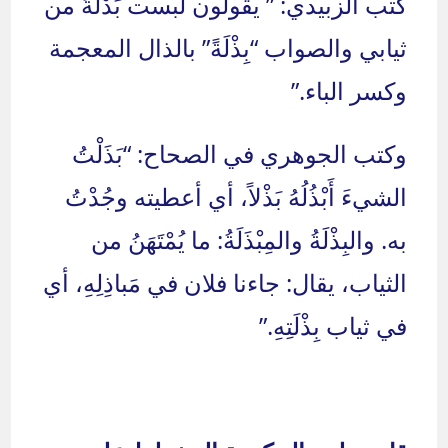
كتب الزبيدي: ” يقولون لبست بَدْلَةً من
ثيابي والصواب “بِذْلَةً” بالذال المعجمة
وكسر الباء.”
وكتب الجوهري في الصحاح: “بَذَلْتُ
الشيءَ أَبْذُلُهُ بَذْلاً، أي أعطيته وجُدْتُ
به. والبِذْلَةُ والمِبْذَلَةُ: ما يُمْتَهَنُ من
الثياب، يقال: جاءنا فلان في مَباذِلِهِ، أي
في ثياب بِذْلَتِهِ.”