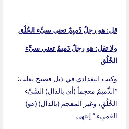
قل: هو رجلٌ ذَميِمٌ تعني سيِّء الخُلُق
ولا تقل: هو رجلٌ دَميمٌ تعني سيِّء
الخُلُق
وكتب البغدادي في ذيل فصيح ثعلب:
“الذَّميمُ معجماً (أي بالذال) السَّيِّء
الخُلُقِ، وغير المعجم (بالدال) (هو)
القميء.” إنتهى