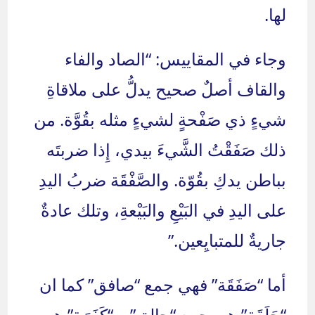
لها.
وجاء في المقاييس: “الصاد والفاء
والقاف أصلٌ صحيح يدلُّ على ملاقاةِ
شيءٍ ذي صَفْحةٍ لشيءٍ مثله بقُوَّة. من
ذلك صَفَقْتُ الشَّيءَ بيدي، إِذا ضربتَه
بباطن يدكِ بقُوّة. والصَّفْقَة ضربُ اليدِ
على اليدِ في البَيْعِ والبَيْعةِ، وتلك عادةٌ
جاريةٌ للمتبايِعين.”
أما “صَفَقَة” فهي جمع “صافق” كما ان
“حَلَقَة” هي جمع “حالق” و “كَفَرَة” هي