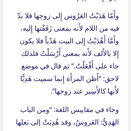
وأَمّا هَدَيْتُ العَرُوس إِلى زوجها فلا بدّ
فيه من اللام لأَنه بمعنى زَفَفْتها إِليه،
وأَمَّا أَهْدَيْتُ إِلى البيت هَدْياً فلا يكون
إِلا بالأَلف لأَنه بمعنى أَرْسَلْتُ فلذلك
جاء على أَفْعَلْتُ.” ثم قال في موضع
لاحق: “أَظن المرأَة إِنما سميت هَدِيًّا
لأَنها كالأَسِير عند زوجها”.
وجاء في مقاييس اللغة: “ومن الباب
الهَدِيُّ: العَروسُ، وقد هُدِيَتْ إلى بَعلها