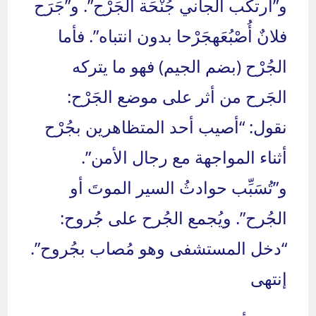
و”ارتكب الجاني جُنْحَة الجَرْح”. و”جَرَح
فلانٌ أُصْبُعَهجَرْحا بدون انتباه”. فأما
الجُرْح (بضم الجيم) فهو ما يتركه
الجَرح من أثر على موضع الجَرْح:
نقول: “أصيب أحد المتظاهرين بجُرْح
أثناء المواجهة مع رجال الأمن”.
و”تُسَبِّب حوادثُ السير الموتَ أو
الجُرح”. ويُجمع الجُرح على جُروح:
“دخل المستشفى وهو مُصاب بجُروح”.
إنتهى