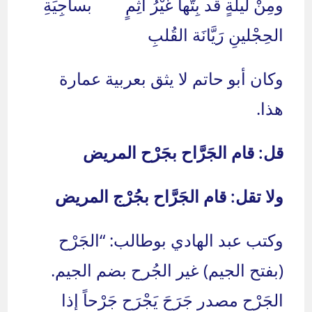
ومِنْ لَيلَةٍ قد بِتُّها غَيْرُ آثِمٍ بساجِيَةِ
الحِجْلينِ رَيَّانَة القُلبِ
وكان أبو حاتم لا يثق بعربية عمارة
هذا.
قل: قام الجَرَّاح بجَرْح المريض
ولا تقل: قام الجَرَّاح بجُرْج المريض
وكتب عبد الهادي بوطالب: “الجَرْح
(بفتح الجيم) غير الجُرح بضم الجيم.
الجَرْح مصدر جَرَحَ يَجْرَح جَرْحاً إذا