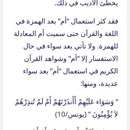
يخطئ الأديب في ذلك.
فقد كثر استعمال “أم” بعد الهمزة في
اللغة والقرآن حتى سميت أم المعادلة
للهمزة. ولا تأتي بعد سواء في حال
الاستفسار إلا “أم” وشواهد القرآن
الكريم في استعمال “أم” بعد سواء
عديدة، ومنها:
” وَسَوَاء عَلَيْهِمْ أَأَنذَرْتَهُمْ أَمْ لَمْ تُنذِرْهُمْ
لاَ يُؤْمِنُونَ ” (يونس/10)