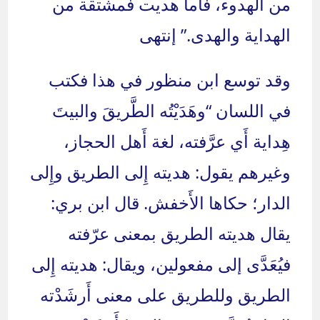
من الهدوء، فأما هديت فمشتقة من
الهداية والهدى.” إنتهى
وقد توسع ابن منظور في هذا فكتب
في اللسان “وهَدَيْتُه الطَّريقَ والبيتَ
هِداية أَي عرَّفته، لغة أَهل الحجاز،
وغيرهم يقول: هديته إِلى الطريق وإِلى
الدار؛ حكاها الأَخفش. قال ابن بري:
يقال هديته الطريق بمعنى عرّفته
فيُعَدَّى إلى مفعولين، ويقال: هديته إِلى
الطريق وللطريق على معنى أَرشَدْته