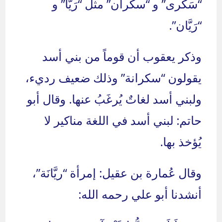
“سَكرى” و “سكران” مثل “رَيَّا” و
“رَيَّان”.
وذكر يعقوب أن قوماً من بني أسد
يقولون “سكرانة” وذلك ضعيف رديء،
ولبني أسد لغاتٌ يُرغَبُ عنها. وقال أبو
حاتم: لبني أسد في اللغة مناكير لا
يُؤخذ بها.
وقال عُمارة بن عقيل: إمرأة “ريَّانَة”،
أنشدنا أبو علي رحمه الله: