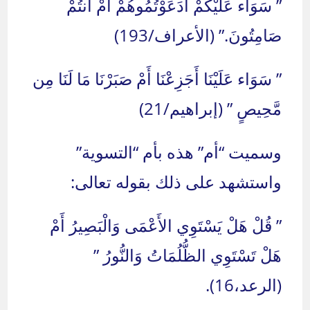
” سَوَاء عَلَيْكُمْ أَدَعَوْتُمُوهُمْ أَمْ أَنتُمْ
صَامِتُونَ.” (الأعراف/193)
” سَوَاء عَلَيْنَا أَجَزِعْنَا أَمْ صَبَرْنَا مَا لَنَا مِن
مَّحِيصٍ ” (إبراهيم/21)
وسميت “أم” هذه بأم “التسوية”
واستشهد على ذلك بقوله تعالى:
” قُلْ هَلْ يَسْتَوِي الأَعْمَى وَالْبَصِيرُ أَمْ
هَلْ تَسْتَوِي الظُّلُمَاتُ وَالنُّورُ ”
(الرعد،16).