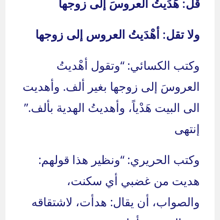
قل: هَدَيتُ العروسَ إلى زوجها
ولا تقل: أهْدَيتُ العروس إلى زوجها
وكتب الكسائي: “وتقول أهْديتُ
العروسَ إلى زوجها بغير ألف. وأهديت
الى البيت هَدْياً، وأهديتُ الهدية بألف.”
إنتهى
وكتب الحريري: “ونظير هذا قولهم:
هديت من غضبي أي سكنت،
والصواب، أن يقال: هدأت، لاشتقاقه