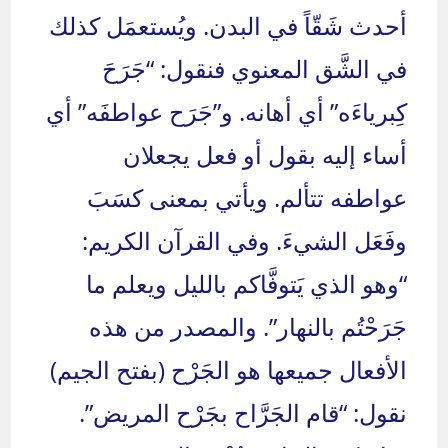
أحدث شَقّاً في البدن. ويُستعمَل كذلك
في الشَّق المعنوي فنقول: “جَرَحَ
كِبرياءَه” أي أهانه. و”جَرَح عواطفَه” أي
أساء إليه بقول أو فعل يجعلان
عواطفه تتألم. ويأتي بمعنى كسَبَ
وفَعَل الشيءَ. وفي القرآن الكريم:
“وهو الذي يَتوفَّاكم بالليل ويعلم ما
جَرَحْتُم بالنهار”. والمصدر من هذه
الأفعال جميعها هو الجَرْح (بفتح الجيم)
نقول: “قام الجَرَّاح بجَرْح المريض”.