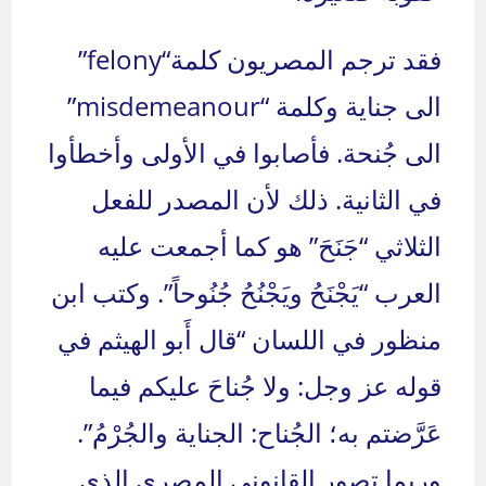
فقد ترجم المصريون كلمة“felony”
الى جناية وكلمة “misdemeanour”
الى جُنحة. فأصابوا في الأولى وأخطأوا
في الثانية. ذلك لأن المصدر للفعل
الثلاثي “جَنَحَ” هو كما أجمعت عليه
العرب “يَجْنَحُ ويَجْنُحُ جُنُوحاً”. وكتب ابن
منظور في اللسان “قال أَبو الهيثم في
قوله عز وجل: ولا جُناحَ عليكم فيما
عَرَّضتم به؛ الجُناح: الجناية والجُرْمُ”.
وربما تصور القانوني المصري الذي