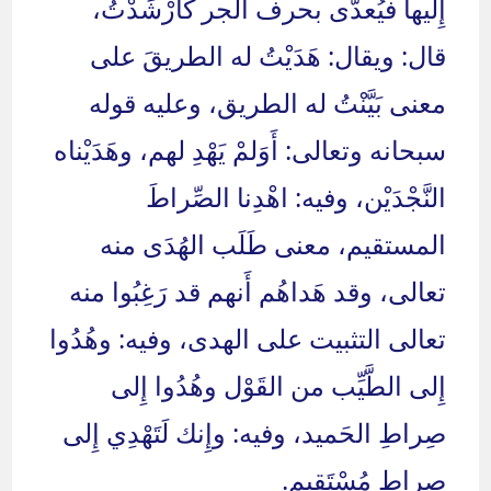
إِليها فيُعدَّى بحرف الجر كأَرْشَدْتُ،
قال: ويقال: هَدَيْتُ له الطريقَ على
معنى بَيَّنْتُ له الطريق، وعليه قوله
سبحانه وتعالى: أَوَلمْ يَهْدِ لهم، وهَدَيْناه
النَّجْدَيْن، وفيه: اهْدِنا الصِّراطَ
المستقيم، معنى طَلَب الهُدَى منه
تعالى، وقد هَداهُم أَنهم قد رَغِبُوا منه
تعالى التثبيت على الهدى، وفيه: وهُدُوا
إِلى الطَّيِّب من القَوْل وهُدُوا إِلى
صِراطِ الحَميد، وفيه: وإِنك لَتَهْدِي إِلى
صِراطٍ مُسْتَقِيم.