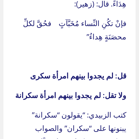
هِدَاءً. قال: (زهير):
فإنْ تكُنِ النِّساء مُخَبَّآتٍ فحُقَّ لكلِّ
محصَنَةٍ هِداءُ”
قل: لم يجدوا بينهم امرأة سكرى
ولا تقل: لم يجدوا بينهم امرأة سكرانة
كتب الزبيدي: “يقولون “سكرانة”
يبنونها على “سكران” والصواب