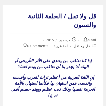
Ski
t
قل ولا تقل / الحلقة الثانية
conten
والستون
Post
Post
alani
ديسمبر 1, 2015
published:
author:
Post
Post
قل ولا تقل
/
لغة عربية
0 Comments
comments:
category:
إذا كنا نعاقب من يعتدي على الأثر التأريخي أو
البيئة ألا يجدر بنا أن نعاقب من يهدم لغتنا؟
إن اللغة العربية هي أعظم تراث للعرب وأقدسه
وأنفسه، فمن استهان بها فكأنما استهان بالأمة
العربية نفسها وذلك ذنب عظيم ووهم جسيم أليم.
(م ج)