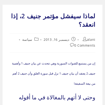
Ski
t
لماذا سيفشل مؤتمر جنيف 2، إذا
conten
انعقد؟
Post
Post
Post
alani
ديسمبر 16, 2013
سياسة
category:
published:
author:
Post
0 Comments
comments:
إن من يستمع للقنوات السورية وهي تتحدث عن بيان جنيف 1 وأهمية
جنيف 2 يعتقد أن بيان جنيف 1 نزل قبل سورة العلق وأن جنيف 2 أهم
من بيعة السقيفة!
وحتى لا أتهم بالمغالاة في ما أقوله