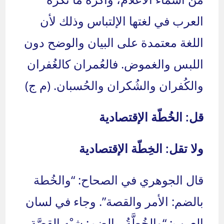
العرب في لغتها الإلتباس وذلك لأن
اللغة معتمدة على البيان والوضح دون
اللبس والغموض. فالعُمران كالغُفران
والكُفران والشُكران والحُسبان. (م ج)
قل: الخُطّة الإقتصادية
ولا تقل: الخِطّة الإقتصادية
قال الجوهري في الصحاح: “والخُطة
بالضم: الأمر والقصة”. وجاء في لسان
العرب: “والخُطَّةُ، بالضم: شِبْه القِصَّة