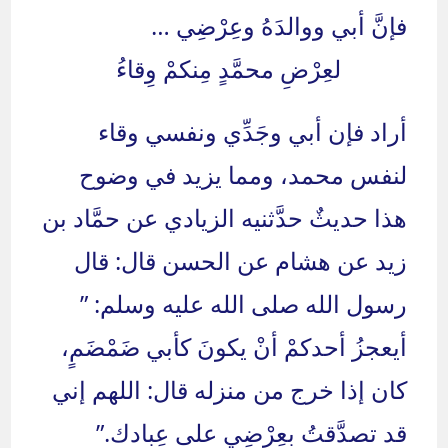
فإنَّ أبي ووالدَهُ وعِرْضِي …
لعِرْضِ محمَّدٍ مِنكمْ وِقاءُ
أراد فإن أبي وجَدِّي ونفسي وقاء
لنفس محمد، ومما يزيد في وضوح
هذا حديثٌ حدَّثنيه الزيادي عن حمَّاد بن
زيد عن هشام عن الحسن قال: قال
رسول الله صلى الله عليه وسلم: ”
أيعجزُ أحدكمْ أنْ يكونَ كأبي ضَمْضَمٍ،
كان إذا خرج من منزله قال: اللهم إني
قد تصدَّقتُ بعِرْضِي على عِبادك.”