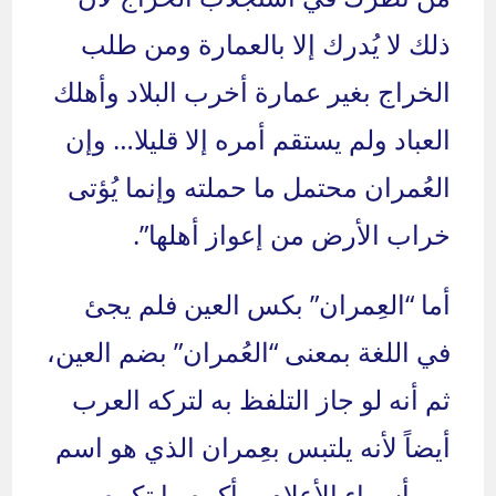
ذلك لا يُدرك إلا بالعمارة ومن طلب
الخراج بغير عمارة أخرب البلاد وأهلك
العباد ولم يستقم أمره إلا قليلا… وإن
العُمران محتمل ما حملته وإنما يُؤتى
خراب الأرض من إعواز أهلها”.
أما “العِمران” بكس العين فلم يجئ
في اللغة بمعنى “العُمران” بضم العين،
ثم أنه لو جاز التلفظ به لتركه العرب
أيضاً لأنه يلتبس بعِمران الذي هو اسم
من أسماء الأعلام، وأكره ما تكره