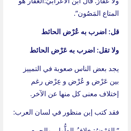
ولا عَقارٌ. قال ابن الأعرابيّ:العَقار هو
المتاع المَصُون”.
قل: اضرب به عُرْض الحائط
ولا تقل: اضرب به عَرْض الحا
ئط
يجد بعض الناس صعوبة في التمييز
بين عَرْض و عُرْض و عِرْض رغم
إختلاف معنى كل منها عن الآخر.
فقد كتب إبن منظور في لسان العرب:
” العَرْضُ: خلافُ الطُّول، والجمع