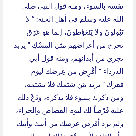
نفسه بالسوء، ومنه قول النبي صلى
الله عليه وسلم في أهل الجنة: ” لا
يَبُولونَ ولا يَتَغَوَّطونَ، إنما هو عَرَق
يخرج من أعراضهم مثل المِسْكِ ” يريد
يجري من أبدانهم، ومنه قول أبي
الدرداء ” أقْرِض من عِرضك ليوم
فقرك ” يريد مَن شتمك فلا تشتمه،
ومن ذكرك بسوء فلا تذكره، ودَعْ ذلك
عليه قَرْضاً لك ليوم القصاص والجزاء،
ولم يرد أقرض عرضك من أبيك وأمك