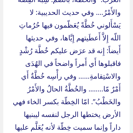
والأَمْرُ…. وفي حديث الحديبية: لا
يَسْأَلوني خُطَّةً يُعَظّمون فيها حُرُماتِ
اللّه إِلاَّ أَعطَيتهم إِيَّاها، وفي حديثها
أَيضاً: إِنه قد عرَض عليكم خُطَّة رُشْدٍ
فاقبلوها أَي أَمراً واضحاً في الهُدَى
والاسْتِقامةِ…… وفي رأْسِه خُطَّةٌ أَي
أَمْرٌ مّا…….. والخُطَّةُ الحالُ والأَمْرُ
والخَطْبُ”. امّا الخِطّة بكسر الخاء فهي
الأرض يختطها الرجل لنفسه ليبنيها
داراً وإنما سميت خِطّة لأنه يُعَلَّم عليها