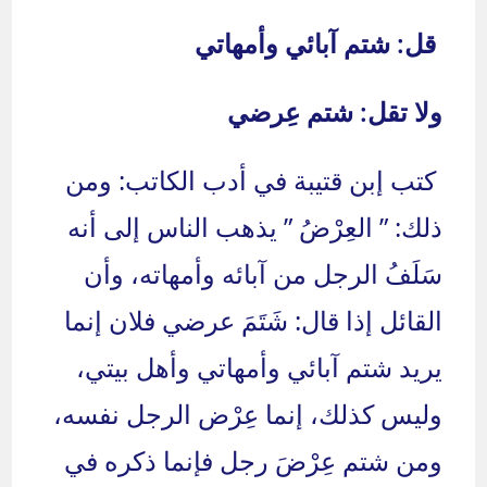
قل: شتم آبائي وأمهاتي
ولا تقل: شتم عِرضي
كتب إبن قتيبة في أدب الكاتب: ومن
ذلك: ” العِرْضُ ” يذهب الناس إلى أنه
سَلَفُ الرجل من آبائه وأمهاته، وأن
القائل إذا قال: شَتَمَ عرضي فلان إنما
يريد شتم آبائي وأمهاتي وأهل بيتي،
وليس كذلك، إنما عِرْض الرجل نفسه،
ومن شتم عِرْضَ رجل فإنما ذكره في