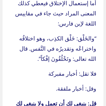
أما إستعمال الإختلاق فيعطي كذلك
المعنى المراد حيث جاء في مقاييس
اللغة لإبن فارس:
“والخَلْق: خَلْق الكذِب، وهو اختلاقُه
واختراعُه وتقديرُه في النَّفس. قال
الله تعالى: وتَخْلُقُونَ إفْكاً”.
فلا تقل: أخبار مفبركة
وقل: أخبار ملفقة.
قل: ينبغي لك أن تعمل ولا ينبغي لك