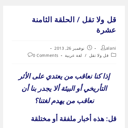
Ski
t
قل ولا تقل / الحلقة الثامنة
conten
عشرة
Post
Post
alani
نوفمبر 26, 2013
published:
author:
Post
Post
قل ولا تقل
/
لغة عربية
0 Comments
comments:
category:
إذا كنا نعاقب من يعتدي على الأثر
التأريخي أو البيئة ألا يجدر بنا أن
نعاقب من يهدم لغتنا؟
قل: هذه أخبار ملفقة أو مختلقة