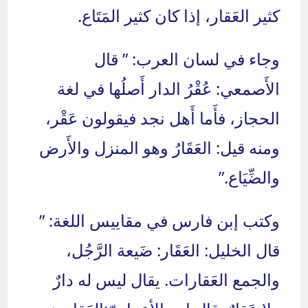
كثير العَقار، إذا كان كثير المَتَاع.
وجاء في لسان العرب: ” قال
الأَصمعي: عُقْرُ الدار أَصلُها في لغة
الحجاز، فأَما أَهل نجد فيقولون عَقْر،
ومنه قيل: العَقَارُ وهو المنزل والأَرض
والضِّيَاع.”
وكتب إبن فارس في مقاييس اللغة: ”
قال الخليل: العَقَار: ضَيعة الرَّجُل،
والجمع العَقارات. يقال ليس له دارٌ