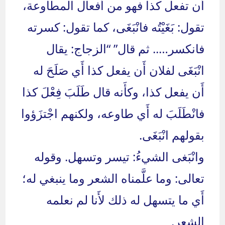
أَن تفعل كذا فهو من أَفعال المطاوعة،
تقول: بَغَيْتُه فانْبَغَى، كما تقول: كسرته
فانكسر….. ثم قال” “الزجاج: يقال
انْبَغَى لفلان أَن يفعل كذا أَي صَلَحَ له
أَن يفعل كذا، وكأَنه قال طَلَبَ فِعْلَ كذا
فانْطَلَبَ له أَي طاوعه، ولكنهم اجْتزَؤوا
بقولهم انْبَغَى.
وانْبَغى الشيءُ: تيسر وتسهل. وقوله
تعالى: وما علَّمناه الشعر وما ينبغي له؛
أَي ما يتسهل له ذلك لأَنا لم نعلمه
الشعر.