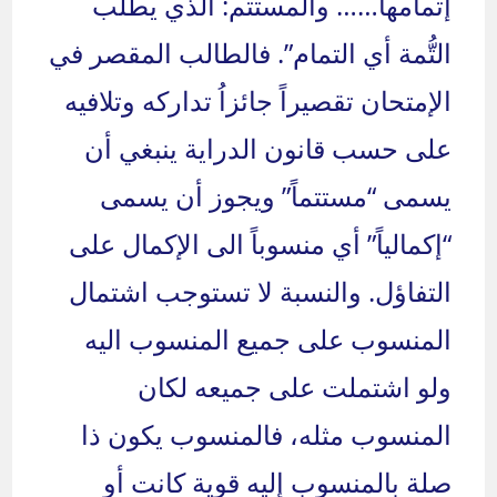
إتمامها…… والمستتم: الذي يطلب
التُّمة أي التمام”. فالطالب المقصر في
الإمتحان تقصيراً جائزاُ تداركه وتلافيه
على حسب قانون الدراية ينبغي أن
يسمى “مستتماً” ويجوز أن يسمى
“إكمالياً” أي منسوباً الى الإكمال على
التفاؤل. والنسبة لا تستوجب اشتمال
المنسوب على جميع المنسوب اليه
ولو اشتملت على جميعه لكان
المنسوب مثله، فالمنسوب يكون ذا
صلة بالمنسوب إليه قوية كانت أو