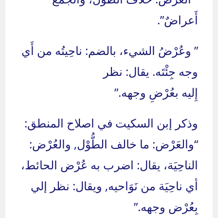
أَعراضٌ”.
” وعُرْضُ الشيء، بالضم: ناحِيتُه من أَي
وجه جِئْتَه. يقال: نظر
إِليه بعُرْضِ وجهه.”
وذكر إبن السكيت في اصلاح المنطق:
“والعَرْض: ما خالف الطُّوْل, والعُرْض:
الناحِيَة، يقال: اضرب به عُرْض الحائط،
أي ناحِيَة من نَوَاحيه, ويقال: نظر إلي
بِعُرْض وجهه.”