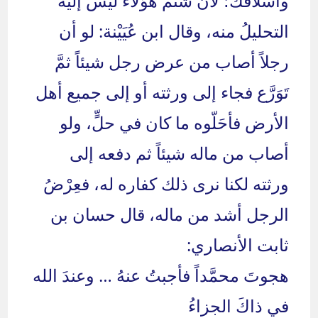
وأسلافك؛ لأن شَتْمَ هؤلاء ليس إليه
التحليلُ منه، وقال ابن عُيَيْنة: لو أن
رجلاً أصاب من عرض رجل شيئاً ثمَّ
تَوَرَّع فجاء إلى ورثته أو إلى جميع أهل
الأرض فأحَلّوه ما كان في حلٍّ، ولو
أصاب من ماله شيئاً ثم دفعه إلى
ورثته لكنا نرى ذلك كفاره له، فعِرْضُ
الرجل أشد من ماله، قال حسان بن
ثابت الأنصاري:
هجوتَ محمَّداً فأجبتُ عنهُ … وعندَ الله
في ذاكَ الجزاءُ