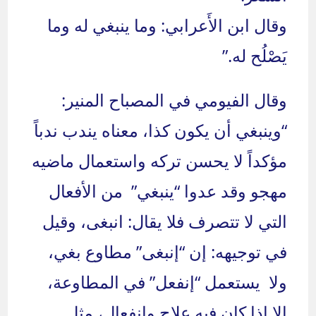
وقال ابن الأَعرابي: وما ينبغي له وما
يَصْلُح له.”
وقال الفيومي في المصباح المنير:
“وينبغي أن يكون كذا، معناه يندب ندباً
مؤكداً لا يحسن تركه واستعمال ماضيه
مهجو وقد عدوا “ينبغي” من الأفعال
التي لا تتصرف فلا يقال: انبغى، وقيل
في توجيهه: إن “إنبغى” مطاوع بغي،
ولا يستعمل “إنفعل” في المطاوعة،
إلا إذا كان فيه علاج وانفعال، مثل