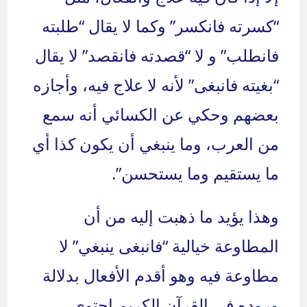
“كسرته فانكسر” وكما لا يقال “طلبته
فانطلب” و لا “قصدته فانقصد” لا يقال
“بغيته فانبغى” لأنه لا علاج فيه، وأجازه
بعضهم وحكي عن الكسائي أنه سمع
من العرب، وما ينبغي أن يكون كذا أي
ما يستقيم وما يستحسن”.
وهذا يؤيد ما ذهبت إليه من أن
المطاوعة خيالية “فانبغى ينبغي” لا
مطاوعة فيه وهو أقدم الأفعال بدلالة
وروده في القرآن الكريم احتوى