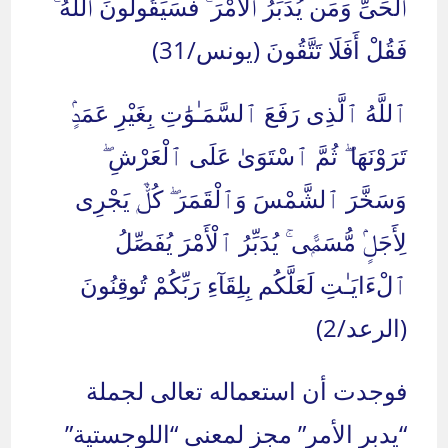
ٱلْحَىِّ وَمَن يُدَبِّرُ ٱلْأَمْرَ ۚ فَسَيَقُولُونَ ٱللَّهُ ۚ
فَقُلْ أَفَلَا تَتَّقُونَ (يونس/31)
ٱللَّهُ ٱلَّذِى رَفَعَ ٱلسَّمَـٰوَ‌ٰتِ بِغَيْرِ عَمَدٍۢ
تَرَوْنَهَا ۖ ثُمَّ ٱسْتَوَىٰ عَلَى ٱلْعَرْشِ ۖ
وَسَخَّرَ ٱلشَّمْسَ وَٱلْقَمَرَ ۖ كُلٌّۭ يَجْرِى
لِأَجَلٍۢ مُّسَمًّۭى ۚ يُدَبِّرُ ٱلْأَمْرَ يُفَصِّلُ
ٱلْءَايَـٰتِ لَعَلَّكُم بِلِقَآءِ رَبِّكُمْ تُوقِنُونَ
(الرعد/2)
فوجدت أن استعماله تعالى لجملة
“يدبر الأمر” مجز لمعنى “اللوجستية”