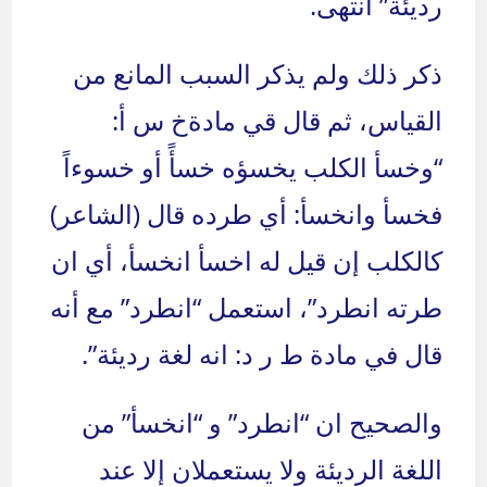
رديئة” انتهى.
ذكر ذلك ولم يذكر السبب المانع من
القياس، ثم قال قي مادةخ س أ:
“وخسأ الكلب يخسؤه خسأً أو خسوءاً
فخسأ وانخسأ: أي طرده قال (الشاعر)
كالكلب إن قيل له اخسأ انخسأ، أي ان
طرته انطرد”، استعمل “انطرد” مع أنه
قال في مادة ط ر د: انه لغة رديئة”.
والصحيح ان “انطرد” و “انخسأ” من
اللغة الرديئة ولا يستعملان إلا عند