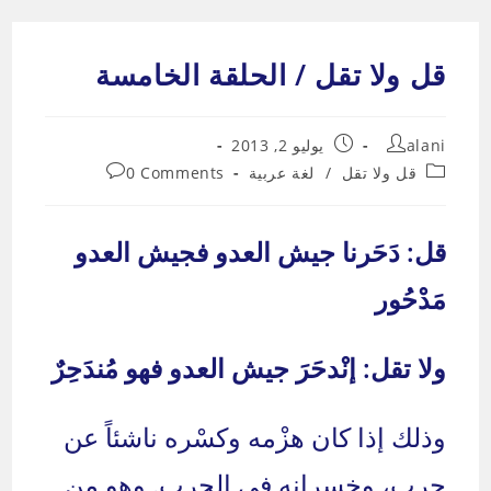
Ski
t
قل ولا تقل / الحلقة الخامسة
conten
Post
Post
alani
يوليو 2, 2013
published:
author:
Post
Post
قل ولا تقل
/
لغة عربية
0 Comments
comments:
category:
قل: دَحَرنا جيش العدو فجيش العدو
مَدْحُور
ولا تقل: إنْدحَرَ جيش العدو فهو مُندَحِرٌ
وذلك إذا كان هزْمه وكسْره ناشئاً عن
حرب، وخسرانه في الحرب. وهو من