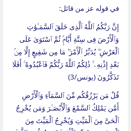
في قوله عز من قائل:
إِنَّ رَبَّكُمُ ٱللَّهُ ٱلَّذِى خَلَقَ ٱلسَّمَـٰوَ‌ٰتِ
وَٱلْأَرْضَ فِى سِتَّةِ أَيَّامٍۢ ثُمَّ ٱسْتَوَىٰ عَلَى
ٱلْعَرْشِ ۖ يُدَبِّرُ ٱلْأَمْرَ ۖ مَا مِن شَفِيعٍ إِلَّا مِنۢ
بَعْدِ إِذْنِهِۦ ۚ ذَ‌ٰلِكُمُ ٱللَّهُ رَبُّكُمْ فَٱعْبُدُوهُ ۚ أَفَلَا
تَذَكَّرُونَ (يونس/3)
قُلْ مَن يَرْزُقُكُم مِّنَ ٱلسَّمَآءِ وَٱلْأَرْضِ
أَمَّن يَمْلِكُ ٱلسَّمْعَ وَٱلْأَبْصَـٰرَ وَمَن يُخْرِجُ
ٱلْحَىَّ مِنَ ٱلْمَيِّتِ وَيُخْرِجُ ٱلْمَيِّتَ مِنَ