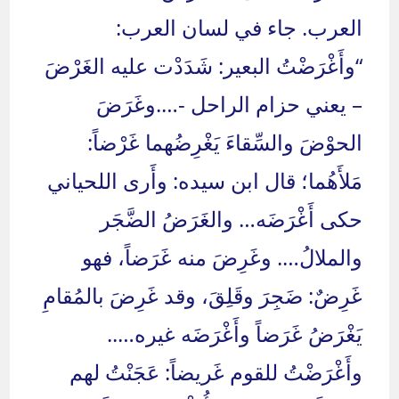
العرب. جاء في لسان العرب:
“وأَغْرَضْتُ البعير: شَدَدْت عليه الغَرْضَ
– يعني حزام الراحل -….وغَرَضَ
الحوْضَ والسِّقاءَ يَغْرِضُهما غَرْضاً:
مَلأَهُما؛ قال ابن سيده: وأَرى اللحياني
حكى أَغْرَضَه… والغَرَضُ الضَّجَر
والملالُ…. وغَرِضَ منه غَرَضاً، فهو
غَرِضٌ: ضَجِرَ وقَلِقَ، وقد غَرِضَ بالمُقامِ
يَغْرَضُ غَرَضاً وأَغْرَضَه غيره…..
وأَغْرَضْتُ للقوم غَريضاً: عَجَنْتُ لهم