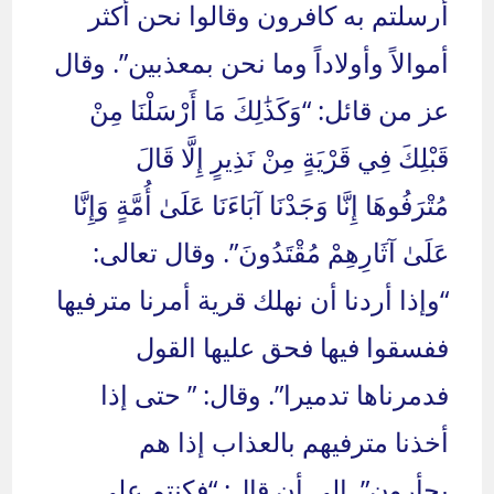
أرسلتم به كافرون وقالوا نحن أكثر
أموالاً وأولاداً وما نحن بمعذبين”. وقال
عز من قائل: “وَكَذَٰلِكَ مَا أَرْسَلْنَا مِنْ
قَبْلِكَ فِي قَرْيَةٍ مِنْ نَذِيرٍ إِلَّا قَالَ
مُتْرَفُوهَا إِنَّا وَجَدْنَا آبَاءَنَا عَلَىٰ أُمَّةٍ وَإِنَّا
عَلَىٰ آثَارِهِمْ مُقْتَدُونَ”. وقال تعالى:
“وإذا أردنا أن نهلك قرية أمرنا مترفيها
ففسقوا فيها فحق عليها القول
فدمرناها تدميرا”. وقال: ” حتى إذا
أخذنا مترفيهم بالعذاب إذا هم
يجأرون”. إلى أن قال: “فكنتم على