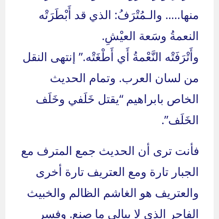
منها….. والـمُتْرَفُ: الذي قد أَبْطَرَتْه
النعمةُ وسَعة العيْشِ.
وأَتْرَفَتْه النَّعْمةُ أَي أَطْغَتْه.” إنتهى النقل
من لسان العرب. وتمام الحديث
الخاص بابراهيم “يقتل خَلَفي وخَلَف
الخَلَف”.
فأنت ترى أن الحديث جمع المترف مع
الجبار تارة ومع العتريف تارة أخرى
والعتريف هو الغاشم الظالم والخبيث
الفاجر الذي لا يبالي ما صنع. وفسر