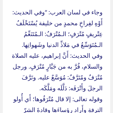
وجاء في لسان العرب: “وفي الحديث:
أَوْهِ لفِراخِ محمدٍ من خليفة يُسْتَخْلَفُ
عِتْريفٍ مُتْرَفٍ؛ الـمُتْرَفُ: الـمُتَنَعِّمُ
الـمُتَوَسِّعُ في مَلاذِّ الدنيا وشَهواتِها.
وفي الحديث: أَنَّ إبراهيم، عليه الصلاة
والسلام، فُرَّ به من جَبَّارٍ مُتْرَفٍ. ورجل
مُتْرَفٌ ومُتَرَّفٌ: مُوَسَّعٌ عليه. وتَرَّفَ
الرجلَ وأَتْرَفَه: دَلَّلَه ومَلَّكَه.
وقوله تعالى: إلا قال مُتْرَفُوها؛ أَي أُولو
الترفةِ وأَراد رؤساءَها وقادةَ الشرّ