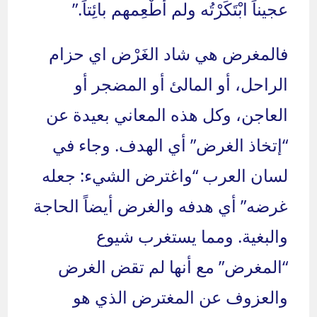
عجيناً ابْتَكَرْتُه ولم أُطْعِمهم بائِتاً.”
فالمغرض هي شاد الغَرْض اي حزام
الراحل، أو المالئ أو المضجر أو
العاجن، وكل هذه المعاني بعيدة عن
“إتخاذ الغرض” أي الهدف. وجاء في
لسان العرب “واغترض الشيء: جعله
غرضه” أي هدفه والغرض أيضاً الحاجة
والبغية. ومما يستغرب شيوع
“المغرض” مع أنها لم تقض الغرض
والعزوف عن المغترض الذي هو