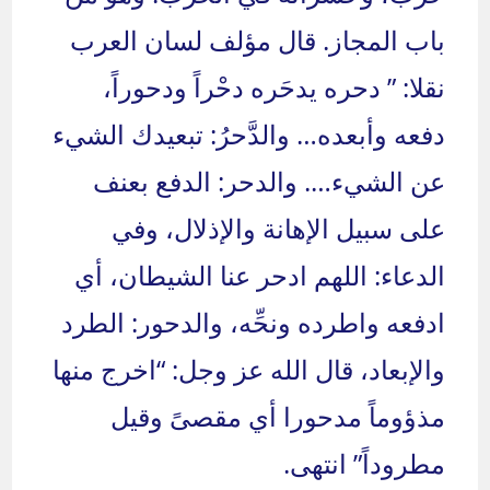
باب المجاز. قال مؤلف لسان العرب
نقلا: ” دحره يدحَره دحْراً ودحوراً،
دفعه وأبعده… والدَّحرُ: تبعيدك الشيء
عن الشيء…. والدحر: الدفع بعنف
على سبيل الإهانة والإذلال، وفي
الدعاء: اللهم ادحر عنا الشيطان، أي
ادفعه واطرده ونحِّه، والدحور: الطرد
والإبعاد، قال الله عز وجل: “اخرج منها
مذؤوماً مدحورا أي مقصىً وقيل
مطروداً” انتهى.