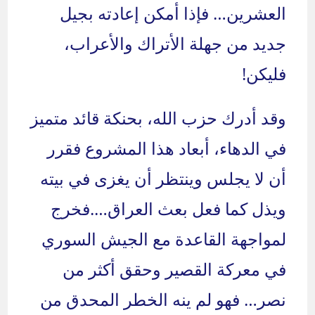
العشرين… فإذا أمكن إعادته بجيل
جديد من جهلة الأتراك والأعراب،
فليكن!
وقد أدرك حزب الله، بحنكة قائد متميز
في الدهاء، أبعاد هذا المشروع فقرر
أن لا يجلس وينتظر أن يغزى في بيته
ويذل كما فعل بعث العراق….فخرج
لمواجهة القاعدة مع الجيش السوري
في معركة القصير وحقق أكثر من
نصر… فهو لم ينه الخطر المحدق من