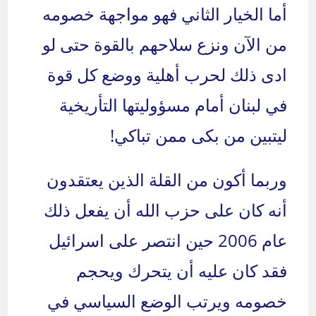
أما الخيار الثاني فهو مواجهة خصومه
من الآن ونزع سلاحهم بالقوة حتى لو
ادى ذلك لحرب أهلية ووضع كل قوة
في لبنان أمام مسؤوليتها التأريخية
ليتبين من بكى ممن تباكي!
وربما أكون من القلة الذين يعتقدون
أنه كان على حزب الله أن يفعل ذلك
عام 2006 حين انتصر على اسرائيل
فقد كان عليه أن يتحرك ويحجم
خصومه ويرتب الوضع السياسي في