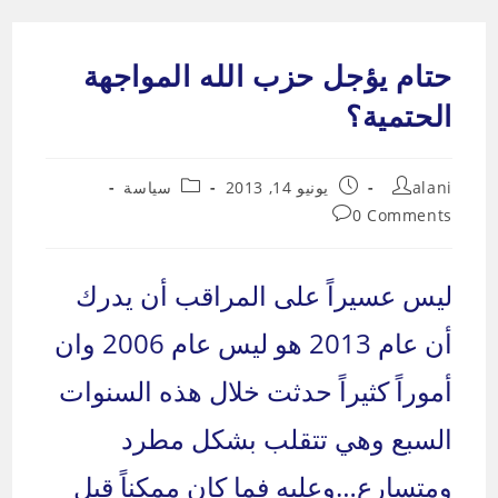
Ski
t
حتام يؤجل حزب الله المواجهة
conten
الحتمية؟
Post
Post
Post
alani
يونيو 14, 2013
سياسة
category:
published:
author:
Post
0 Comments
comments:
ليس عسيراً على المراقب أن يدرك
أن عام 2013 هو ليس عام 2006 وان
أموراً كثيراً حدثت خلال هذه السنوات
السبع وهي تتقلب بشكل مطرد
ومتسارع…وعليه فما كان ممكناً قبل