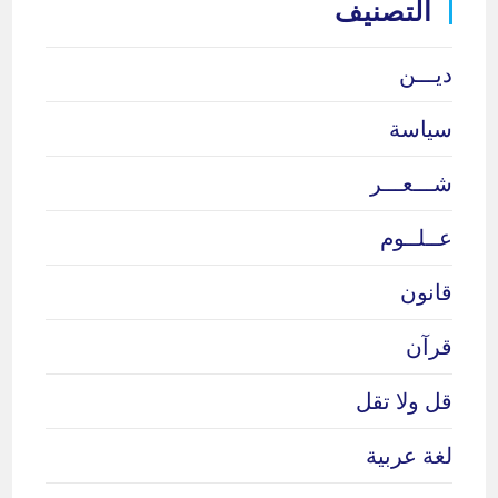
التصنيف
ديـــن
سياسة
شـــعـــر
عــلــوم
قانون
قرآن
قل ولا تقل
لغة عربية