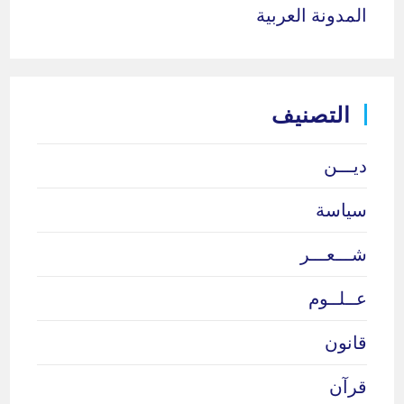
المدونة العربية
التصنيف
ديـــن
سياسة
شـــعـــر
عــلــوم
قانون
قرآن