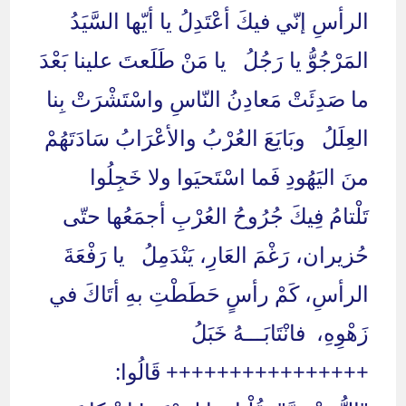
الرأسِ إنّي فيكَ أعْتَدِلُ يا أيّها السَّيَدُ
المَرْجُوُّ يا رَجُلُ يا مَنْ طَلَعتَ علينا بَعْدَ
ما صَدِئَتْ مَعادِنُ النّاسِ واسْتَشْرَتْ بِنا
العِلَلُ وبَايَعَ العُرْبُ والأعْرَابُ سَادَتَهُمْ
منَ اليَهُودِ فَما اسْتَحيَوا ولا خَجِلُوا
تَلْتامُ فِيكَ جُرُوحُ العُرْبِ أجمَعُها حتّى
حُزيران، رَغْمَ العَارِ، يَنْدَمِلُ يا رَفْعَةَ
الرأسِ، كَمْ رأسٍ حَطَطْتِ بهِ أتَاكَ في
زَهْوِهِ، فانْتَابَـــهُ خَبَلُ
++++++++++++++++ قَالُوا: