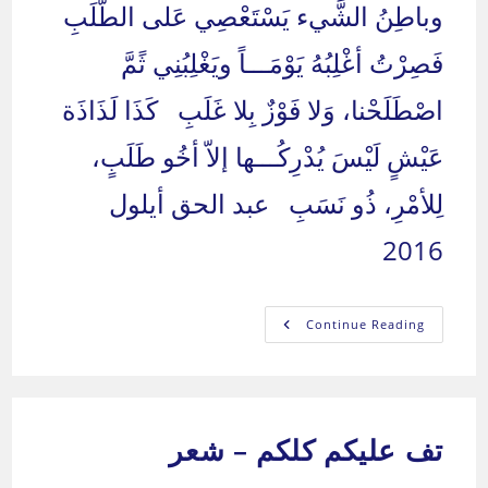
وباطِنُ الشَّيء يَسْتَعْصِي عَلى الطَّلَبِ
فَصِرْتُ أغْلِبُهُ يَوْمَـــاً ويَغْلِبُنِي ثًمَّ
اصْطَلَحْنا، وَلا فَوْزٌ بِلا غَلَبِ كَذَا لَذَاذَة
عَيْشٍ لَيْسَ يُدْرِكُـــها إلاّ أخُو طَلَبٍ،
لِلأمْرِ، ذُو نَسَبِ عبد الحق أيلول
2016
طلبت
Continue Reading
بواطنها
تف عليكم كلكم – شعر