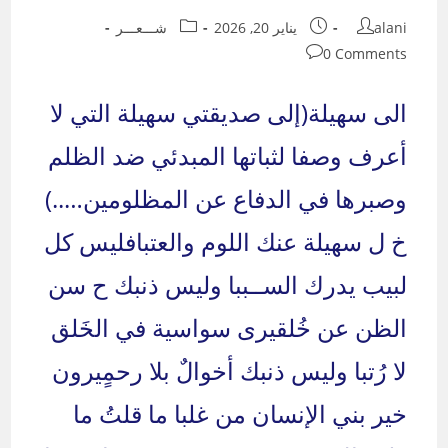
Post
Post
Post
alani
يناير 20, 2026
شـــعـــر
category:
published:
author:
Post
0 Comments
comments:
الى سهيلة(إلى صديقتي سهيلة التي لا
أعرف وصفا لثباتها المبدئي ضد الظلم
وصبرها في الدفاع عن المظلومين…..)
خ ل سهيلة عنك اللوم والعتبافليس كل
لبيب يدرك الســببا وليس ذنبك ح سن
الظن عن خُلقيرى سواسية في الخَلق
لا رُتبا وليس ذنبك أخوالٌ بلا رحمٍيرون
خير بني الإنسان من غلبا ما قلتُ ما