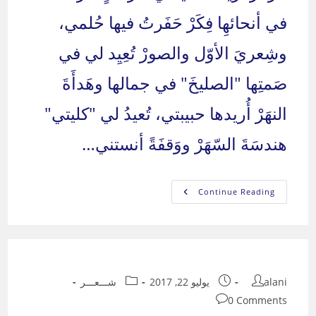
في أنحائهِا فِكَرْ حَفَرتُ فيها حُلمي،
وشِعريَ الأوّل والصورْ تُعِيِد لي في
صَمتِها "الصليخَ" في جمالها وهَدأَةَ
النهَرْ أُريدها حبيبتي، تُعيدُ لي "كليتي"
هندسَةَ السّهَرْ ووَقفَةً أنستني…
هكذا
Continue Reading
أريدها!
Post
Post
Post
alani
يوليو 22, 2017
شـــعـــر
category:
published:
author:
Post
0 Comments
comments: