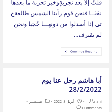
قلتُ إلا بعد تجربةٍوخير تجربة ما بعدها
نجَبَــا فنحن قوم رأينا الشمس طالعةح
تى إذا أسدلوا من دونهـــا حُجبا ونحن
لم نقترف…
إلى
Continue Reading
سهيلة
أبا هاشم رحل عنا يوم
28/2/2022
Post
Post
Post
alani
أبريل 8, 2022
شـــعـــر
category:
published:
author:
Post
0 Comments