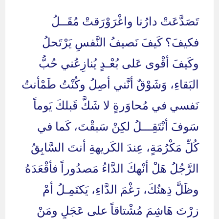
comments:
تَصَدَّعَتْ دارُنا واغْرَوْرَقتْ مُقَــلُ
فكيفَ؟ كَيفَ نَصيفُ النَّفسِ يَرْتَحلُ
وكَيفَ أقْوى عَلى بُعْـدٍ يُنازِعُني حُبُّ
البَقاءِ، وَشَوْقٌ أنَّني أصِلُ وكُنْتُ طَمْأنتُ
نَفسي في مُحاوَرةٍ لا شَكَّ قَبلكَ يَوماً
سَوفَ أنْتَقِـــلُ لكِنْ سَبقْتَ، كَما في
كُلِّ مَكْرُمَةٍ، عِندَ الكَريهةِ أنتَ السَّابِقُ
الرَّجُلُ هَلْ أنْهكَ الدَّاءُ مَصدُوراً فأقْعَدَهُ
وظَلَّ ذِهنُكَ، رَغْمَ الدَّاءِ، يَكتَمِـلُ أمْ
زرْتَ هَاشِمَ مُشْتاقاً على عَجَلٍ ومَنْ