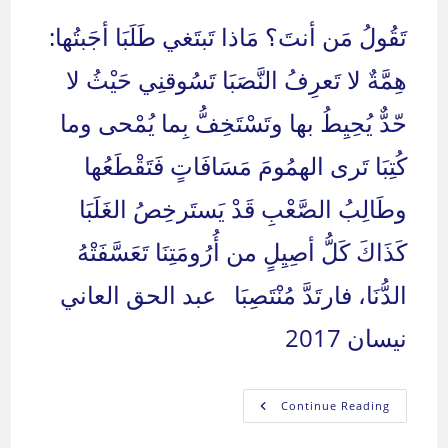
تَقُولُ مَن أنتَ؟ مَاذا تَبتَغي طَلَبَا أجَبتُها:
هِمَّةٌ لا تَعرِفُ النَّصَبَا تَسُوقنِي حَيْثُ لا
حّدٌّ يُحِيِطُ بها وتَسْتَخِفُّ بِما يُمْحى وما
كُتِبَا تَرى الهمُومَ مَسَافَاتٍ فَتَقْطَعُها
وطَالِبُ الصَّعْبِ قَدْ يَستَرخِصُ الغَلَبَا
كَذَاكَ كَلُّ أصِيِلٍ من أُرُومَتِنَا تَعَسَّفَتْهُ
الدُّنَا، فارتَدَّ مُنْتَصِبَا عبد الحق العاني
نيسان 2017
Continue Reading