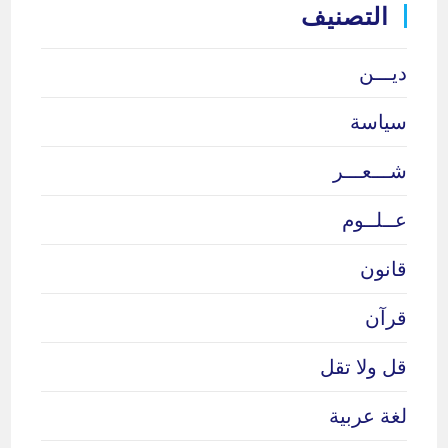
التصنيف
ديـــن
سياسة
شـــعـــر
عــلــوم
قانون
قرآن
قل ولا تقل
لغة عربية