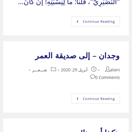
"النُّصَيْرِيَّ"، قُلْنا: ما لِنِسْبَتِهِ! إنْ كانَ…
يا
Continue Reading
رفعة
الرأس
وجدان – إلى صديقة العمر
Post
Post
Post
alani
أبريل 29, 2020
شـــعـــر
category:
published:
author:
Post
0 Comments
comments:
وجدان
Continue Reading
–
إلى
صديقة
العمر